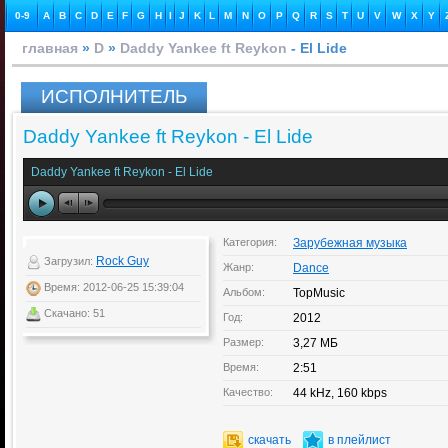
0-9
A
B
C
D
E
F
G
H
I
J
K
L
M
N
O
P
Q
R
S
T
U
V
W
X
Y
главная
»
D
»
Daddy Yankee ft Reykon
- El Lide
ИСПОЛНИТЕЛЬ
Daddy Yankee ft Reykon - El Lide
Daddy Yankee ft Reykon - El Lide
Категория:
Зарубежная музыка
Rock Guy
Загрузил:
Жанр:
Dance
Время: 2012-06-25 15:39:04
Альбом:
TopMusic
Скачано: 51
Год:
2012
Размер:
3,27 МБ
Время:
2:51
Качество:
44 kHz, 160 kbps
скачать
в плейлист