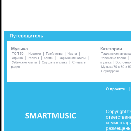
Путеводитель
Музыка
Категории
|
|
|
|
ТОП 50
Новинки
Плейлисты
Чарты
Таджикская музыка
|
|
|
|
|
Афиша
Релизы
Клипы
Таджикские клипы
Узбекские песни
|
|
|
Узбекские клипы
Слушать музыку
Слушать
музыка
Восточна
радио
Музыка 70-х 80-х 9
Саундтреки
|
О проекте
Copyright 
ответствен
комментари
размещены 