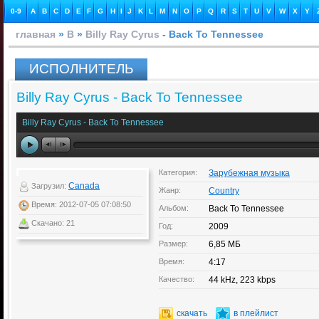
0-9
A
B
C
D
E
F
G
H
I
J
K
L
M
N
O
P
Q
R
S
T
U
V
W
X
Y
главная
»
B
»
Billy Ray Cyrus
- Back To Tennessee
ИСПОЛНИТЕЛЬ
Billy Ray Cyrus - Back To Tennessee
Billy Ray Cyrus - Back To Tennessee
Категория:
Зарубежная музыка
Canada
Загрузил:
Жанр:
Country
Время: 2012-07-05 07:08:50
Альбом:
Back To Tennessee
Скачано: 21
Год:
2009
Размер:
6,85 МБ
Время:
4:17
Качество:
44 kHz, 223 kbps
скачать
в плейлист