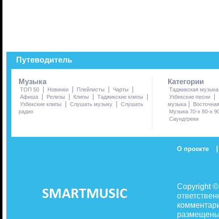
Путеводитель
Музыка
Категории
|
|
|
|
ТОП 50
Новинки
Плейлисты
Чарты
Таджикская музыка
|
|
|
|
|
Афиша
Релизы
Клипы
Таджикские клипы
Узбекские песни
|
|
|
Узбекские клипы
Слушать музыку
Слушать
музыка
Восточна
радио
Музыка 70-х 80-х 9
Саундтреки
|
О проекте
Copyright 
ответствен
комментари
размещены 