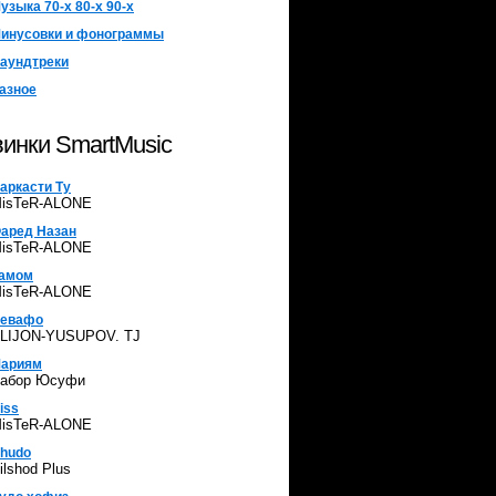
узыка 70-х 80-х 90-х
инусовки и фонограммы
аундтреки
азное
инки SmartMusic
аркасти Ту
isTeR-ALONE
аред Назан
isTeR-ALONE
амом
isTeR-ALONE
евафо
LIJON-YUSUPOV. TJ
ариям
абор Юсуфи
iss
isTeR-ALONE
hudo
ilshod Plus