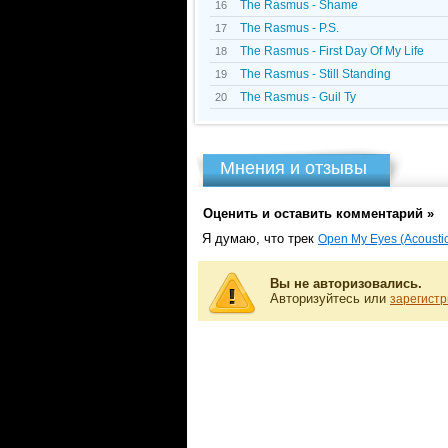
The Rasmus - Shame
16
The Rasmus - P.S.
17
The Rasmus - First Day Of My Life
18
The Rasmus - Still Standing
19
The Rasmus - Guil Ty
20
Мнения и отзывы
Оценить и оставить комментарий »
Я думаю, что трек
Open My Eyes (Acoustic
Вы не авторизовались.
Авторизуйтесь или
зарегистр