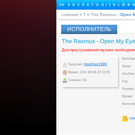
0-9
A
B
C
D
E
F
G
H
I
J
K
L
M
N
O
главная
»
T
»
The Rasmus
- Open M
ИСПОЛНИТЕЛЬ
The Rasmus - Open My Eyes
Для прослушивания музыки необходим
Категор
maximus1989
Загрузил:
Жанр:
Время: 2011-08-06 22:15:55
Альбом:
Скачано: 66
Год:
Размер:
Время:
Качеств
ск