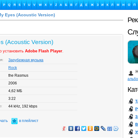
P
Q
R
S
T
U
V
W
X
Y
Z
А
Б
В
Г
Д
Е
Ж
З
И
К
Л
М
Н
О
П
Сл
y Eyes (Acoustic Version)
Ре
 (Acoustic Version)
о установить
Adobe Flash Player
.
Ка
ия:
Зарубежная музыка
Rock
Н
the Rasmus
альб
2006
Кат
Бу
4,62 МБ
3:22
Т
о:
44 kHz, 192 kbps
Р
З
ачать
в плейлист
В
У