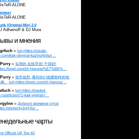
удо хофиз
isTeR-ALONE
ромат
isTeR-ALONE
unk (Original-Mix) 2.0
J Adhamoff & DJ Mura
ывы и мнения
grfuch
»
[url=https://create-
.com/kak-obygrat-kazino/]обыг ...
Purry
»
实用的 在线导览! 干得好!
ttps://iqvel.com/zh-Hans/a/%E7%BE% ...
Purry
»
我早就想, 看到你们相册那样的地
 [url=https://iqvel.com/zh-Hans/a/ ...
efuch
»
[url=https://market-
.ru/articles/72-kak-vyigrat-r ...
ergylnn
»
Доброго времени суток
tps://shinergy.by/].[/ur ...
недельные чарты
he Official UK Top 40