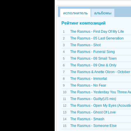
исполнитель
альбомы
Рейтинг композиций
The Rasmus - First Day Of My Life
1
The Rasmus - 05 Last Generation
2
The Rasmus - Shot
3
The Rasmus - Funeral Song
4
The Rasmus - 08 Small Town
5
The Rasmus - 09 One & Only
6
The Rasmus & Anette Olzon - October 
7
The Rasmus - Immortal
8
The Rasmus - No Fear
9
The Rasmus - Yesterday You Threw 
10
The Rasmus - Guilty(US mix)
11
The Rasmus - Open My Eyes (Acoustic
12
The Rasmus - Ghost Of Love
13
The Rasmus - Smash
14
The Rasmus - Someone Else
15