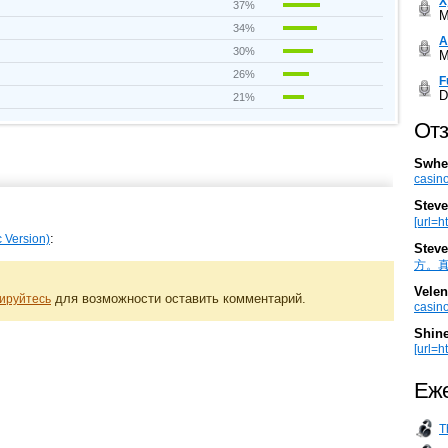
Х
37%
M
34%
А
30%
M
26%
F
D
21%
Отз
Swhe
casino
Steve
[url=h
:
 Version)
Steve
方。真棒。
Velen
для возможности оставить комментарий.
ируйтесь
casino
Shin
[url=ht
Еже
T