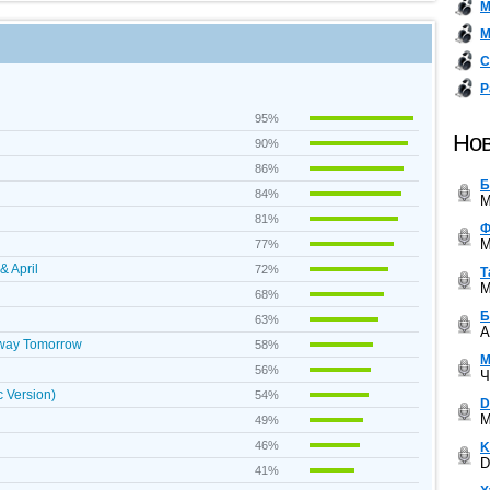
М
М
С
Р
95%
Нов
90%
86%
Б
84%
M
81%
Ф
M
77%
& April
72%
Т
M
68%
Б
63%
A
Away Tomorrow
58%
М
56%
Ч
 Version)
54%
D
M
49%
46%
K
D
41%