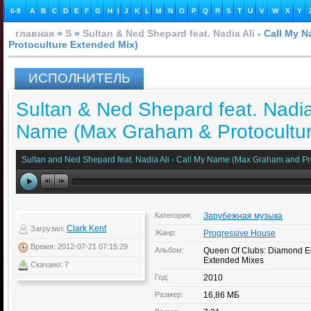
0-9
A
B
C
D
E
F
G
H
I
J
K
L
M
N
O
P
Q
R
S
T
U
V
W
X
Y
главная
»
S
»
Sultan & Ned Shepard feat. Nadia Ali
- Call My 
Protoculture Extended Mix)
ИСПОЛНИТЕЛЬ
Sultan & Ned Shepard feat. Nadia 
Name (Max Graham & Protocultur
Sultan and Ned Shepard feat. Nadia Ali - Call My Name (Max Graham and Pr
Категория:
Зарубежная музыка
Clark Kent
Загрузил:
Жанр:
Progressive House
Время: 2012-07-21 07:15:29
Альбом:
Queen Of Clubs: Diamond Ed
Extended Mixes
Скачано: 7
Год:
2010
Размер:
16,86 МБ