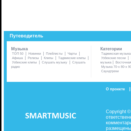
Путеводитель
Музыка
Категории
|
|
|
|
ТОП 50
Новинки
Плейлисты
Чарты
Таджикская музыка
|
|
|
|
|
Афиша
Релизы
Клипы
Таджикские клипы
Узбекские песни
|
|
|
Узбекские клипы
Слушать музыку
Слушать
музыка
Восточна
радио
Музыка 70-х 80-х 9
Саундтреки
|
О проекте
Copyright 
ответствен
комментари
размещены 