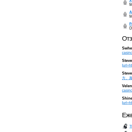
Х
M
А
M
F
D
Отз
Swhe
casino
Steve
[url=h
Steve
方。真棒。
Velen
casino
Shin
[url=ht
Еже
T