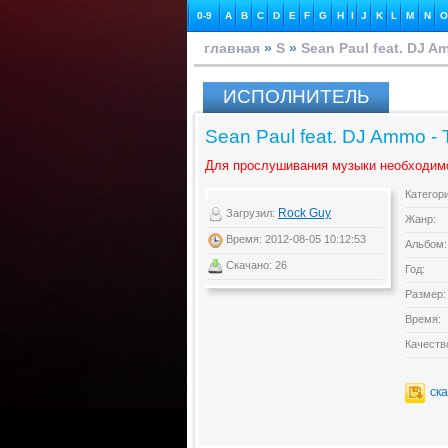
0-9
A
B
C
D
E
F
G
H
I
J
K
L
M
N
O
главная
»
S
»
Sean Paul feat. DJ 
ИСПОЛНИТЕЛЬ
Sean Paul feat. DJ Ammo -
Для прослушивания музыки необходим
Категор
Rock Guy
Загрузил:
Жанр:
Время: 2012-08-05 10:12:53
Альбом:
Скачано: 26
Год:
Размер:
Время:
Качеств
ск