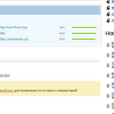
М
М
С
Р
e Sky From Rock Guy
96%
Нов
 Sky
94%
Sky (.primemusic.ru)
92%
Б
M
Ф
M
Т
M
Б
:
ck Guy
A
М
Ч
для возможности оставить комментарий.
ируйтесь
D
M
K
D