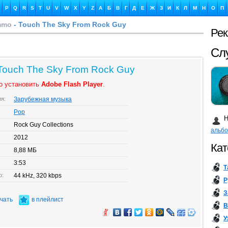
P
Q
R
S
T
U
V
W
X
Y
Z
А
Б
В
Г
Д
Е
Ж
З
И
К
Л
М
Н
О
П
Ammo
- Touch The Sky From Rock Guy
Ре
Сл
 Touch The Sky From Rock Guy
о установить
Adobe Flash Player
.
Ка
ия:
Зарубежная музыка
Pop
Н
Rock Guy Collections
альб
2012
Кат
8,88 МБ
Бу
3:53
Т
о:
44 kHz, 320 kbps
Р
З
ачать
в плейлист
В
У