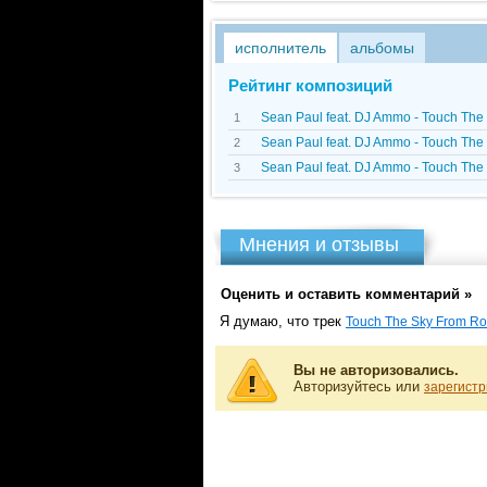
исполнитель
альбомы
Рейтинг композиций
Sean Paul feat. DJ Ammo - Touch Th
1
Sean Paul feat. DJ Ammo - Touch The
2
Sean Paul feat. DJ Ammo - Touch The 
3
Мнения и отзывы
Оценить и оставить комментарий »
Я думаю, что трек
Touch The Sky From Ro
Вы не авторизовались.
Авторизуйтесь или
зарегистр