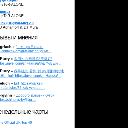
удо хофиз
isTeR-ALONE
ромат
isTeR-ALONE
unk (Original-Mix) 2.0
J Adhamoff & DJ Mura
ывы и мнения
grfuch
»
[url=https://create-
.com/kak-obygrat-kazino/]обыг ...
Purry
»
实用的 在线导览! 干得好!
ttps://iqvel.com/zh-Hans/a/%E7%BE% ...
Purry
»
我早就想, 看到你们相册那样的地
 [url=https://iqvel.com/zh-Hans/a/ ...
efuch
»
[url=https://market-
.ru/articles/72-kak-vyigrat-r ...
ergylnn
»
Доброго времени суток
tps://shinergy.by/].[/ur ...
недельные чарты
he Official UK Top 40