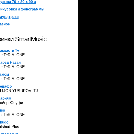
узыка 70-х 80-х 90-х
инусовки и фонограммы
аундтреки
азное
инки SmartMusic
аркасти Ту
isTeR-ALONE
аред Назан
isTeR-ALONE
амом
isTeR-ALONE
евафо
LIJON-YUSUPOV. TJ
ариям
абор Юсуфи
iss
isTeR-ALONE
hudo
ilshod Plus