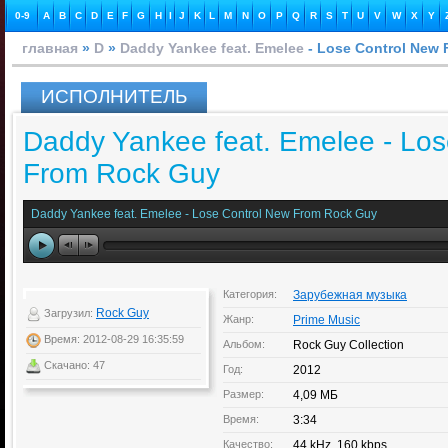
0-9
A
B
C
D
E
F
G
H
I
J
K
L
M
N
O
P
Q
R
S
T
U
V
W
X
Y
главная
»
D
»
Daddy Yankee feat. Emelee
- Lose Control New
ИСПОЛНИТЕЛЬ
Daddy Yankee feat. Emelee - Los
From Rock Guy
Daddy Yankee feat. Emelee - Lose Control New From Rock Guy
Категория:
Зарубежная музыка
Rock Guy
Загрузил:
Жанр:
Prime Music
Время: 2012-08-29 16:35:59
Альбом:
Rock Guy Collection
Скачано: 47
Год:
2012
Размер:
4,09 МБ
Время:
3:34
Качество:
44 kHz, 160 kbps