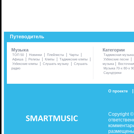
Путеводитель
Музыка
Категории
|
|
|
|
ТОП 50
Новинки
Плейлисты
Чарты
Таджикская музыка
|
|
|
|
|
Афиша
Релизы
Клипы
Таджикские клипы
Узбекские песни
|
|
|
Узбекские клипы
Слушать музыку
Слушать
музыка
Восточна
радио
Музыка 70-х 80-х 9
Саундтреки
|
О проекте
Copyright 
ответствен
комментари
размещены 