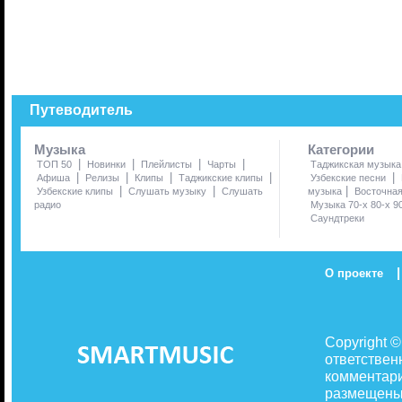
Путеводитель
Музыка
Категории
|
|
|
|
ТОП 50
Новинки
Плейлисты
Чарты
Таджикская музыка
|
|
|
|
|
Афиша
Релизы
Клипы
Таджикские клипы
Узбекские песни
|
|
|
Узбекские клипы
Слушать музыку
Слушать
музыка
Восточна
радио
Музыка 70-х 80-х 9
Саундтреки
|
О проекте
Copyright 
ответствен
комментари
размещены 