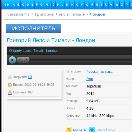
0-9
A
B
C
D
E
F
G
H
I
J
K
L
M
N
O
P
Q
R
S
T
U
V
W
X
Y
главная
»
Г
»
Григорий Лепс и Тимати
- Лондон
ИСПОЛНИТЕЛЬ
Григорий Лепс и Тимати - Лондон
Grigoriy Leps i Timati - London
Категория:
Русская музыка
hit
Загрузил:
Жанр:
Rap
Время: 2012-09-14 18:49:25
Альбом:
TopMusic
Скачано: 167
Год:
2012
Размер:
9,84 МБ
Время:
4:18
Качество:
44 kHz, 320 kbps
скачать
в плейлист