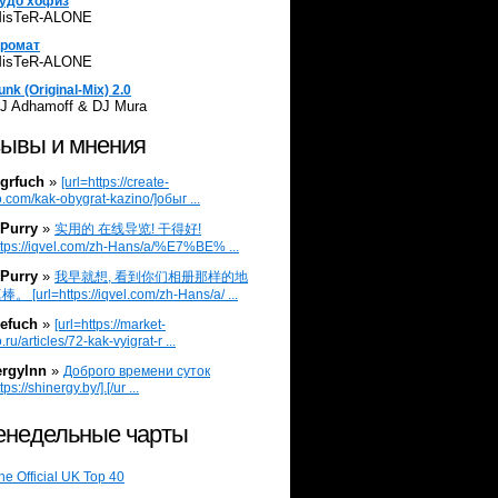
удо хофиз
isTeR-ALONE
ромат
isTeR-ALONE
unk (Original-Mix) 2.0
J Adhamoff & DJ Mura
ывы и мнения
grfuch
»
[url=https://create-
.com/kak-obygrat-kazino/]обыг ...
Purry
»
实用的 在线导览! 干得好!
ttps://iqvel.com/zh-Hans/a/%E7%BE% ...
Purry
»
我早就想, 看到你们相册那样的地
 [url=https://iqvel.com/zh-Hans/a/ ...
efuch
»
[url=https://market-
.ru/articles/72-kak-vyigrat-r ...
ergylnn
»
Доброго времени суток
tps://shinergy.by/].[/ur ...
недельные чарты
he Official UK Top 40