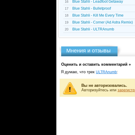
Blue Stahli - Leadfoot Getaway
16
Blue Stahli - Bulletproof
17
Blue Stahli - Kill Me Every Time
18
Blue Stahli - Corner (Ad Astra Remix)
19
Blue Stahli - ULTRAnumb
20
Мнения и отзывы
Оценить и оставить комментарий »
Я думаю, что трек
:
ULTRAnumb
Вы не авторизовались.
Авторизуйтесь или
зарегистр