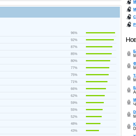
М
М
С
Р
96%
Нов
92%
87%
Б
85%
M
80%
Ф
M
77%
75%
Т
M
71%
Б
66%
A
62%
М
59%
Ч
55%
D
M
52%
48%
K
D
43%