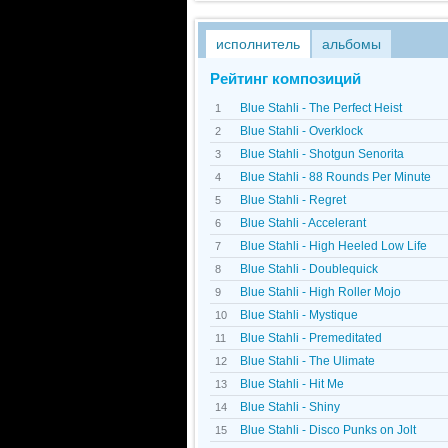
исполнитель
альбомы
Рейтинг композиций
Blue Stahli - The Perfect Heist
1
Blue Stahli - Overklock
2
Blue Stahli - Shotgun Senorita
3
Blue Stahli - 88 Rounds Per Minute
4
Blue Stahli - Regret
5
Blue Stahli - Accelerant
6
Blue Stahli - High Heeled Low Life
7
Blue Stahli - Doublequick
8
Blue Stahli - High Roller Mojo
9
Blue Stahli - Mystique
10
Blue Stahli - Premeditated
11
Blue Stahli - The Ulimate
12
Blue Stahli - Hit Me
13
Blue Stahli - Shiny
14
Blue Stahli - Disco Punks on Jolt
15