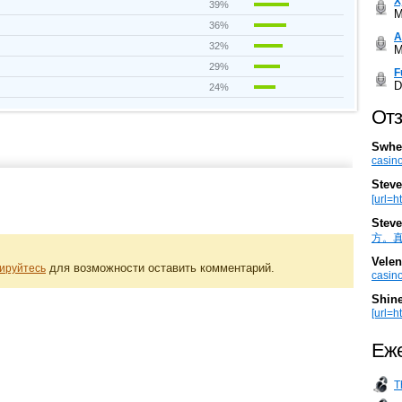
Х
39%
M
36%
А
32%
M
29%
F
D
24%
Отз
Swhe
casino
Steve
[url=h
Steve
方。真棒。
Velen
для возможности оставить комментарий.
ируйтесь
casino
Shin
[url=ht
Еже
T