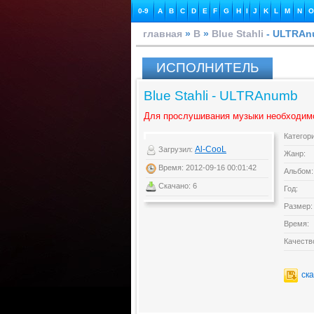
0-9
A
B
C
D
E
F
G
H
I
J
K
L
M
N
O
главная
»
B
»
Blue Stahli
- ULTRAn
ИСПОЛНИТЕЛЬ
Blue Stahli - ULTRAnumb
Для прослушивания музыки необходим
Категор
Al-CooL
Загрузил:
Жанр:
Время: 2012-09-16 00:01:42
Альбом:
Скачано: 6
Год:
Размер:
Время:
Качеств
ск