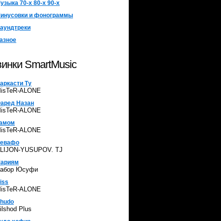
узыка 70-х 80-х 90-х
инусовки и фонограммы
аундтреки
азное
инки SmartMusic
аркасти Ту
isTeR-ALONE
аред Назан
isTeR-ALONE
амом
isTeR-ALONE
евафо
LIJON-YUSUPOV. TJ
ариям
абор Юсуфи
iss
isTeR-ALONE
hudo
ilshod Plus