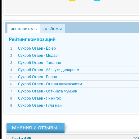
исполнитель
альбомы
Рейтинг композиций
Сухроб Отаев - Ёр ёр
1
Сухроб Отаев - Модар
2
Сухроб Отаев - Таманно
3
Сухроб Отаев - Ай шухи дилороям
4
Сухроб Отаев - Борон
5
Сухроб Отаев - Оташи навчавониям
6
Сухроб Отаев - Остината Чумбон
7
Сухроб Отаев - Як нигох
8
Сухроб Отаев - Гули ман
9
Мнения и отзывы
Tashrif88