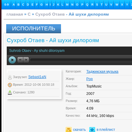
0-9
A
B
C
D
E
F
G
H
I
J
K
L
M
N
O
P
Q
R
S
T
U
V
W
X
Y
главная
»
С
»
Сухроб Отаев
- Ай шухи дилороям
ИСПОЛНИТЕЛЬ
Сухроб Отаев - Ай шухи дилороям
Suhrob Otaev - Ay shuhi diloroyam
Категория:
Таджикская музыка
Sebast1aN
Загрузил:
Жанр:
Pop
Время: 2012-10-06 10:50:18
Альбом:
TopMusic
Скачано: 1280
Год:
2007
Размер:
4,76 МБ
Время:
4:09
Качество:
44 kHz, 160 kbps
скачать
в плейлист