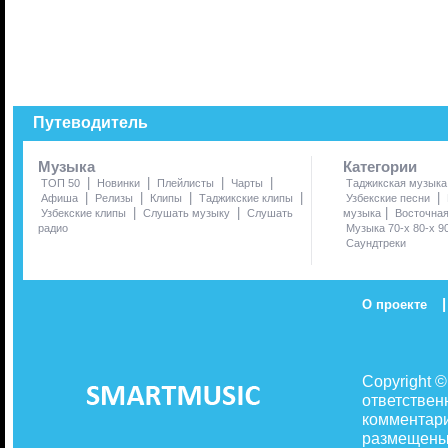
Путеводитель
Музыка
Категории
|
|
|
|
ТОП 50
Новинки
Плейлисты
Чарты
Таджикская музыка
|
|
|
|
|
Афиша
Релизы
Клипы
Таджикские клипы
Узбекские песни
|
|
|
Узбекские клипы
Слушать музыку
Слушать
музыка
Восточна
радио
Музыка 70-х 80-х 9
Саундтреки
|
О проекте
Copyright 
ответствен
комментари
размещены 