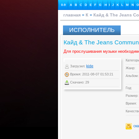
0-9
A
B
C
D
E
F
G
H
I
J
K
L
M
N
O
главная
»
К
»
Кайд & The Jeans C
ИСПОЛНИТЕЛЬ
Кайд & The Jeans Communi
Для прослушивания музыки необходим
Категор
kide
Загрузил:
Жанр:
Время: 2011-08-07 01:53:21
Альбом:
Скачано: 29
Год:
Размер:
Время:
Качеств
ск