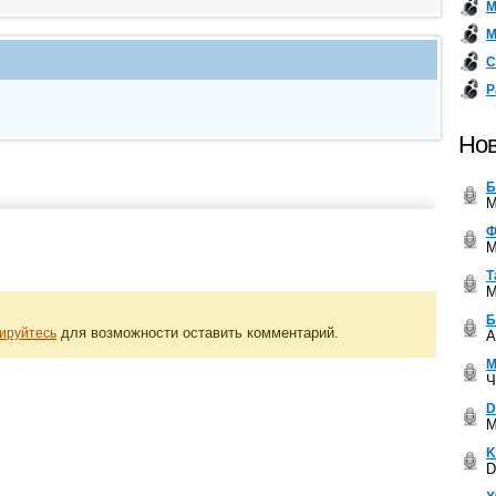
М
М
С
Р
Нов
Б
M
Ф
M
Т
M
Б
для возможности оставить комментарий.
ируйтесь
A
М
Ч
D
M
K
D