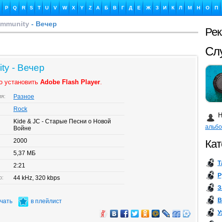
P
Q
R
S
T
U
V
W
X
Y
Z
А
Б
В
Г
Д
Е
Ж
З
И
К
Л
М
Н
О
П
ommunity
- Вечер
Ре
Ка
ty - Вечер
о установить
Adobe Flash Player
.
ия:
Разное
Бу
Rock
Н
Kide & JC - Старые Песни о Новой
альб
Войне
2000
Кат
5,37 МБ
Т
2:21
Р
о:
44 kHz, 320 kbps
З
В
ачать
в плейлист
У