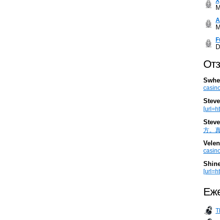
Х
M
А
M
F
D
Отз
Swhe
casino
Steve
[url=h
Steve
方。真棒。
Velen
casino
Shin
[url=ht
Еже
T