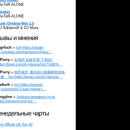
удо хофиз
isTeR-ALONE
ромат
isTeR-ALONE
unk (Original-Mix) 2.0
J Adhamoff & DJ Mura
ывы и мнения
grfuch
»
[url=https://create-
.com/kak-obygrat-kazino/]обыг ...
Purry
»
实用的 在线导览! 干得好!
ttps://iqvel.com/zh-Hans/a/%E7%BE% ...
Purry
»
我早就想, 看到你们相册那样的地
 [url=https://iqvel.com/zh-Hans/a/ ...
efuch
»
[url=https://market-
.ru/articles/72-kak-vyigrat-r ...
ergylnn
»
Доброго времени суток
tps://shinergy.by/].[/ur ...
недельные чарты
he Official UK Top 40