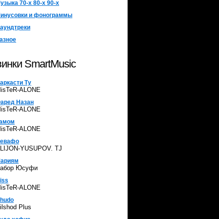
узыка 70-х 80-х 90-х
инусовки и фонограммы
аундтреки
азное
инки SmartMusic
аркасти Ту
isTeR-ALONE
аред Назан
isTeR-ALONE
амом
isTeR-ALONE
евафо
LIJON-YUSUPOV. TJ
ариям
абор Юсуфи
iss
isTeR-ALONE
hudo
ilshod Plus