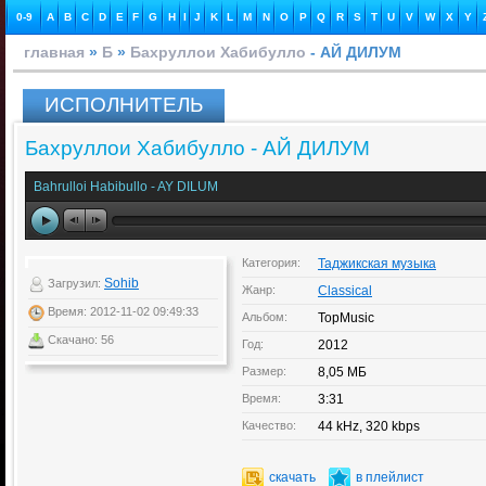
0-9
A
B
C
D
E
F
G
H
I
J
K
L
M
N
O
P
Q
R
S
T
U
V
W
X
Y
главная
»
Б
»
Бахруллои Хабибулло
- АЙ ДИЛУМ
ИСПОЛНИТЕЛЬ
Бахруллои Хабибулло - АЙ ДИЛУМ
Bahrulloi Habibullo - AY DILUM
Категория:
Таджикская музыка
Sohib
Загрузил:
Жанр:
Classical
Время: 2012-11-02 09:49:33
Альбом:
TopMusic
Скачано: 56
Год:
2012
Размер:
8,05 МБ
Время:
3:31
Качество:
44 kHz, 320 kbps
скачать
в плейлист