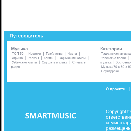
Путеводитель
Музыка
Категории
|
|
|
|
ТОП 50
Новинки
Плейлисты
Чарты
Таджикская музыка
|
|
|
|
|
Афиша
Релизы
Клипы
Таджикские клипы
Узбекские песни
|
|
|
Узбекские клипы
Слушать музыку
Слушать
музыка
Восточна
радио
Музыка 70-х 80-х 9
Саундтреки
|
О проекте
Copyright 
ответствен
комментари
размещены 