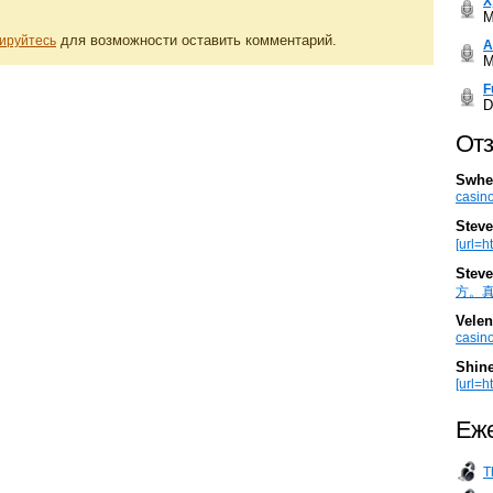
Х
M
для возможности оставить комментарий.
ируйтесь
А
M
F
D
Отз
Swhe
casino
Steve
[url=h
Steve
方。真棒。
Velen
casino
Shin
[url=ht
Еже
T