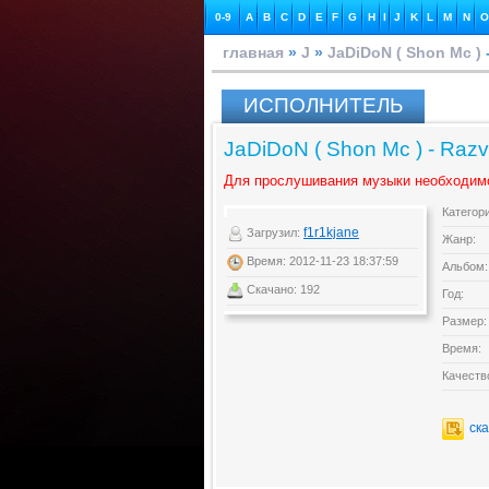
0-9
A
B
C
D
E
F
G
H
I
J
K
L
M
N
O
главная
»
J
»
JaDiDoN ( Shon Mc )
ИСПОЛНИТЕЛЬ
JaDiDoN ( Shon Mc ) - Raz
Для прослушивания музыки необходим
Категор
f1r1kjane
Загрузил:
Жанр:
Время: 2012-11-23 18:37:59
Альбом:
Скачано: 192
Год:
Размер:
Время:
Качеств
ск