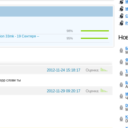
М
М
С
Р
98%
Нов
ion 33mk - 19 Сентяря --
95%
Б
M
Ф
M
2012-11-24 15:18:17
Оценка:
Т
M
терр слови ты
Б
A
2012-11-29 09:20:17
Оценка:
М
Ч
D
M
K
D