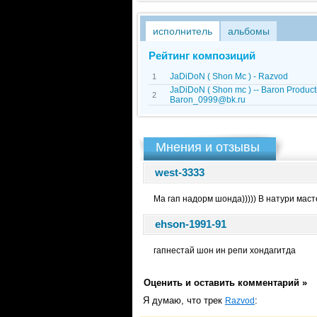
исполнитель
альбомы
Рейтинг композиций
JaDiDoN ( Shon Mc ) - Razvod
1
JaDiDoN ( Shon mc ) -- Baron Product
2
Baron_0999@bk.ru
Мнения и отзывы
west-3333
Ма гап надорм шонда))))) В натури мас
ehson-1991-91
гапнестай шон ин репи хондагитда
Оценить и оставить комментарий »
Я думаю, что трек
:
Razvod