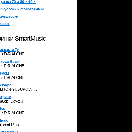
узыка 70-х 80-х 90-х
инусовки и фонограммы
аундтреки
азное
инки SmartMusic
аркасти Ту
isTeR-ALONE
аред Назан
isTeR-ALONE
амом
isTeR-ALONE
евафо
LIJON-YUSUPOV. TJ
ариям
абор Юсуфи
iss
isTeR-ALONE
hudo
ilshod Plus