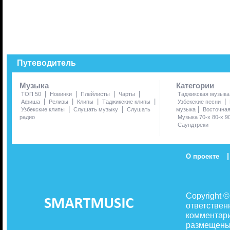
Путеводитель
Музыка
Категории
|
|
|
|
ТОП 50
Новинки
Плейлисты
Чарты
Таджикская музыка
|
|
|
|
|
Афиша
Релизы
Клипы
Таджикские клипы
Узбекские песни
|
|
|
Узбекские клипы
Слушать музыку
Слушать
музыка
Восточна
радио
Музыка 70-х 80-х 9
Саундтреки
|
О проекте
Copyright 
ответствен
комментари
размещены 