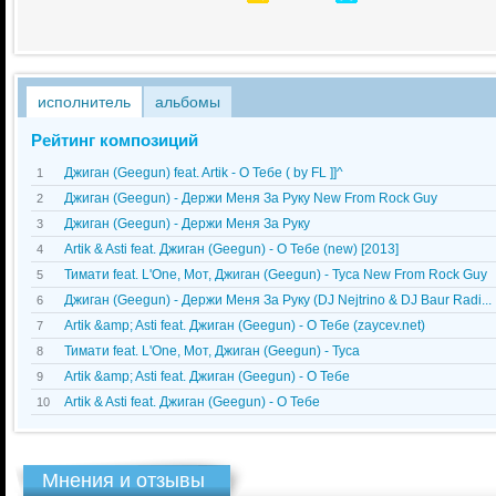
исполнитель
альбомы
Рейтинг композиций
Джиган (Geegun) feat. Artik - О Тебе ( by FL ]]^
1
Джиган (Geegun) - Держи Меня За Руку New From Rock Guy
2
Джиган (Geegun) - Держи Меня За Руку
3
Artik & Asti feat. Джиган (Geegun) - О Тебе (new) [2013]
4
Тимати feat. L'One, Мот, Джиган (Geegun) - Туса New From Rock Guy
5
Джиган (Geegun) - Держи Меня За Руку (DJ Nejtrino & DJ Baur Radi...
6
Artik &amp; Asti feat. Джиган (Geegun) - О Тебе (zaycev.net)
7
Тимати feat. L'One, Мот, Джиган (Geegun) - Туса
8
Artik &amp; Asti feat. Джиган (Geegun) - О Тебе
9
Artik & Asti feat. Джиган (Geegun) - О Тебе
10
Мнения и отзывы