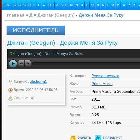
0-9
A
B
C
D
E
F
G
H
I
J
K
L
M
N
O
P
Q
R
S
T
U
V
W
X
Y
главная
»
Д
»
Джиган (Geegun)
- Держи Меня За Руку
ИСПОЛНИТЕЛЬ
Джиган (Geegun) - Держи Меня За Руку
Dzhigan (Geegun) - Derzhi Menya Za Ruku
Категория:
Русская музыка
alisher-n1
Загрузил:
Жанр:
Prime Music
Время: 2012-12-08 17:56:28
Альбом:
PrimeMusic.ru September 2
Скачано: 101
Год:
2011
Размер:
3,13 МБ
Время:
3:25
Качество:
44 kHz, 128 kbps
скачать
в плейлист