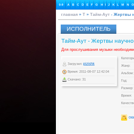
0-9
A
B
C
D
E
F
G
H
I
J
K
L
M
N
O
главная
»
Т
»
Тайм-Аут
- Жертвы 
ИСПОЛНИТЕЛЬ
Тайм-Аут - Жертвы научн
Для прослушивания музыки необходим
Категор
pizishk
Загрузил:
Жанр:
Время: 2011-08-07 12:42:04
Альбом:
Скачано: 31
Год:
Размер:
Время:
Качеств
ск