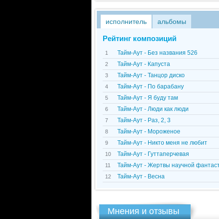
исполнитель
альбомы
Рейтинг композиций
Тайм-Аут - Без названия 526
1
Тайм-Аут - Капуста
2
Тайм-Аут - Танцор диско
3
Тайм-Аут - По барабану
4
Тайм-Аут - Я буду там
5
Тайм-Аут - Люди как люди
6
Тайм-Аут - Раз, 2, 3
7
Тайм-Аут - Мороженое
8
Тайм-Аут - Никто меня не любит
9
Тайм-Аут - Гуттаперчевая
10
Тайм-Аут - Жертвы научной фантас
11
Тайм-Аут - Весна
12
Мнения и отзывы