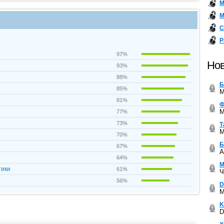
М
М
С
Р
97%
Нов
93%
88%
Б
85%
M
81%
Ф
M
77%
73%
Т
M
70%
Б
67%
A
64%
М
тики
61%
Ч
56%
D
M
K
D