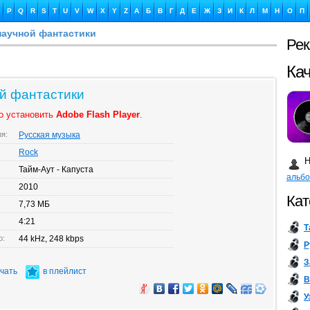
P
Q
R
S
T
U
V
W
X
Y
Z
А
Б
В
Г
Д
Е
Ж
З
И
К
Л
М
Н
О
П
научной фантастики
Ре
Ка
ой фантастики
о установить
Adobe Flash Player
.
ия:
Русская музыка
Бу
Rock
Н
Тайм-Аут - Капуста
альб
2010
Кат
7,73 МБ
4:21
Т
о:
44 kHz, 248 kbps
Р
З
ачать
в плейлист
В
У