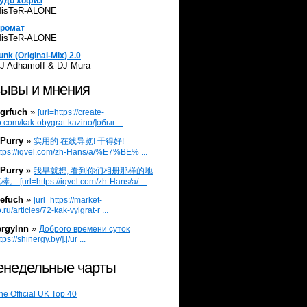
удо хофиз
isTeR-ALONE
ромат
isTeR-ALONE
unk (Original-Mix) 2.0
J Adhamoff & DJ Mura
ывы и мнения
grfuch
»
[url=https://create-
.com/kak-obygrat-kazino/]обыг ...
Purry
»
实用的 在线导览! 干得好!
ttps://iqvel.com/zh-Hans/a/%E7%BE% ...
Purry
»
我早就想, 看到你们相册那样的地
 [url=https://iqvel.com/zh-Hans/a/ ...
efuch
»
[url=https://market-
.ru/articles/72-kak-vyigrat-r ...
ergylnn
»
Доброго времени суток
tps://shinergy.by/].[/ur ...
недельные чарты
he Official UK Top 40