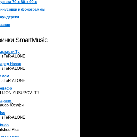
узыка 70-х 80-х 90-х
инусовки и фонограммы
аундтреки
азное
инки SmartMusic
аркасти Ту
isTeR-ALONE
аред Назан
isTeR-ALONE
амом
isTeR-ALONE
евафо
LIJON-YUSUPOV. TJ
ариям
абор Юсуфи
iss
isTeR-ALONE
hudo
ilshod Plus