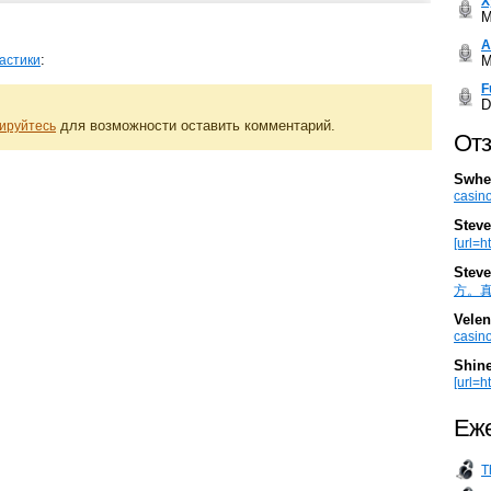
Х
M
А
:
M
астики
F
D
для возможности оставить комментарий.
ируйтесь
Отз
Swhe
casino
Steve
[url=h
Steve
方。真棒。
Velen
casino
Shin
[url=ht
Еже
T