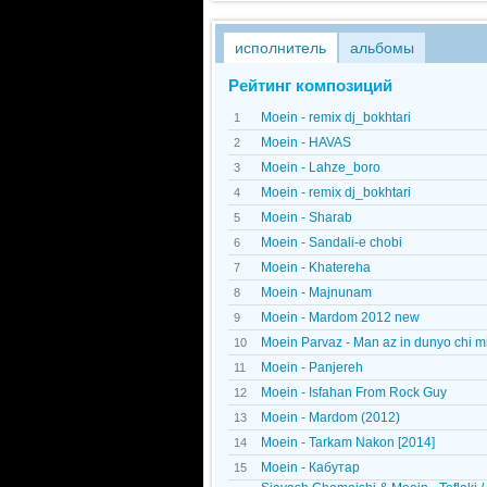
исполнитель
альбомы
Рейтинг композиций
Moein - remix dj_bokhtari
1
Moein - HAVAS
2
Moein - Lahze_boro
3
Moein - remix dj_bokhtari
4
Moein - Sharab
5
Moein - Sandali-e chobi
6
Moein - Khatereha
7
Moein - Majnunam
8
Moein - Mardom 2012 new
9
Moein Parvaz - Man az in dunyo chi 
10
Moein - Panjereh
11
Moein - Isfahan From Rock Guy
12
Moein - Mardom (2012)
13
Moein - Tarkam Nakon [2014]
14
Moein - Кабутар
15