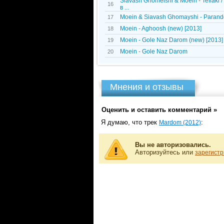
Siavash Ghomeishi & Moein - Teflaki
16
в ...
Moein & Siavash Ghomayshi - Paran
17
Moein - Aghoosh (new) [2013]
18
Moein - Gole Naz Darom (new) [2013]
19
Moein - Gole Naz Darom
20
Мнения и отзывы
Оценить и оставить комментарий »
Я думаю, что трек
:
Mardom (2012)
Вы не авторизовались.
Авторизуйтесь или
зарегистр