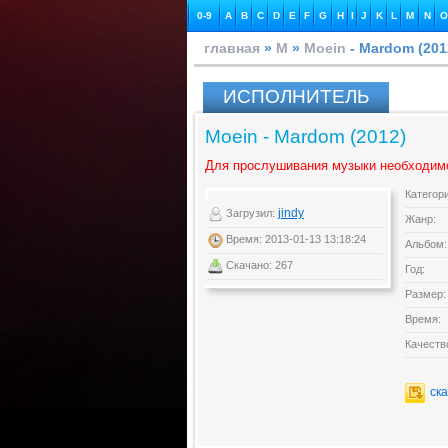
0-9
A
B
C
D
E
F
G
H
I
J
K
L
M
N
O
главная
»
M
»
Moein
- Mardom (201
ИСПОЛНИТЕЛЬ
Moein - Mardom (2012)
Для прослушивания музыки необходим
Категор
jindy
Загрузил:
Жанр:
Время: 2013-01-13 13:18:24
Альбом:
Скачано: 267
Год:
Размер:
Время:
Качеств
ск