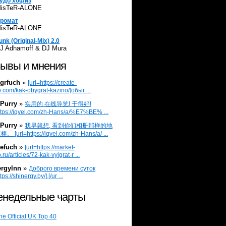
удо хофиз
isTeR-ALONE
ромат
isTeR-ALONE
unk (Original-Mix) 2.0
J Adhamoff & DJ Mura
ывы и мнения
grfuch
»
[url=https://create-
.com/kak-obygrat-kazino/]обыг ...
Purry
»
实用的 在线导览! 干得好!
ttps://iqvel.com/zh-Hans/a/%E7%BE% ...
Purry
»
我早就想, 看到你们相册那样的地
 [url=https://iqvel.com/zh-Hans/a/ ...
efuch
»
[url=https://market-
.ru/articles/72-kak-vyigrat-r ...
ergylnn
»
Доброго времени суток
tps://shinergy.by/].[/ur ...
недельные чарты
he Official UK Top 40