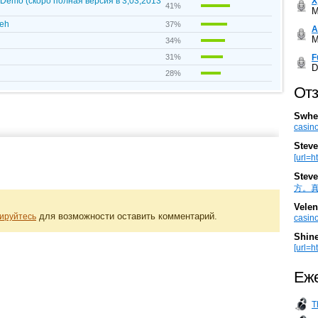
Х
 / Demo (скоро полная версия в 3,03,2013
41%
M
deh
37%
А
M
34%
F
31%
D
28%
Отз
Swhe
casino
Steve
[url=h
Steve
方。真棒。
Velen
для возможности оставить комментарий.
ируйтесь
casino
Shin
[url=ht
Еже
T