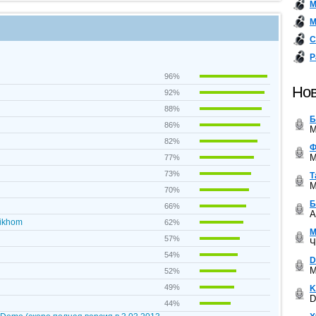
М
М
С
Р
96%
Нов
92%
88%
Б
86%
M
82%
Ф
M
77%
73%
Т
M
70%
Б
66%
A
mikhom
62%
М
57%
Ч
54%
D
M
52%
49%
K
D
44%