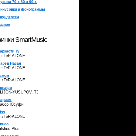
узыка 70-х 80-х 90-х
инусовки и фонограммы
аундтреки
азное
инки SmartMusic
аркасти Ту
isTeR-ALONE
аред Назан
isTeR-ALONE
амом
isTeR-ALONE
евафо
LIJON-YUSUPOV. TJ
ариям
абор Юсуфи
iss
isTeR-ALONE
hudo
ilshod Plus