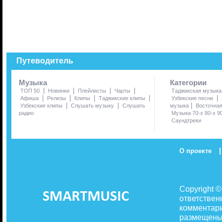
Путеводитель
Музыка
Категории
|
|
|
|
ТОП 50
Новинки
Плейлисты
Чарты
Таджикская музыка
|
|
|
|
|
Афиша
Релизы
Клипы
Таджикские клипы
Узбекские песни
|
|
|
Узбекские клипы
Слушать музыку
Слушать
музыка
Восточна
радио
Музыка 70-х 80-х 9
Саундтреки
|
О проекте
Copyright 
ответствен
комментари
размещены 