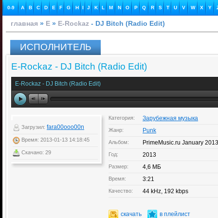
0-9
A
B
C
D
E
F
G
H
I
J
K
L
M
N
O
P
Q
R
S
T
U
V
W
X
Y
главная
»
E
»
E-Rockaz
- DJ Bitch (Radio Edit)
ИСПОЛНИТЕЛЬ
E-Rockaz - DJ Bitch (Radio Edit)
E-Rockaz - DJ Bitch (Radio Edit)
Категория:
Зарубежная музыка
fara00ooo00n
Загрузил:
Жанр:
Punk
Время: 2013-01-13 14:18:45
Альбом:
PrimeMusic.ru January 201
Скачано: 29
Год:
2013
Размер:
4,6 МБ
Время:
3:21
Качество:
44 kHz, 192 kbps
скачать
в плейлист