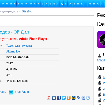
P
Q
R
S
T
U
V
W
X
Y
Z
А
Б
В
Г
Д
Е
Ж
З
И
К
Л
М
Н
О
П
аидмуродов
- Эй Дил
Ре
Ка
одов - Эй Дил
о установить
Adobe Flash Player
.
ия:
Таджикская музыка
Бу
Alternative
Н
BODA-HAROBAM
альб
2012
Кат
4,58 МБ
4:51
Т
о:
44 kHz, 128 kbps
Р
З
ачать
в плейлист
В
У