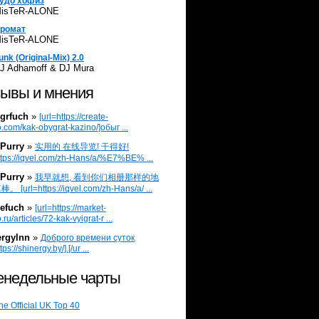
удо хофиз
isTeR-ALONE
ромат
isTeR-ALONE
unk (Original-Mix) 2.0
J Adhamoff & DJ Mura
ывы и мнения
grfuch
»
[url=https://create-
.com/kak-obygrat-kazino/]обыг ...
Purry
»
实用的 在线导览! 干得好!
ttps://iqvel.com/zh-Hans/a/%E7%BE% ...
Purry
»
我早就想, 看到你们相册那样的地
 [url=https://iqvel.com/zh-Hans/a/ ...
efuch
»
[url=https://market-
.ru/articles/72-kak-vyigrat-r ...
ergylnn
»
Доброго времени суток
tps://shinergy.by/].[/ur ...
недельные чарты
he Official UK Top 40