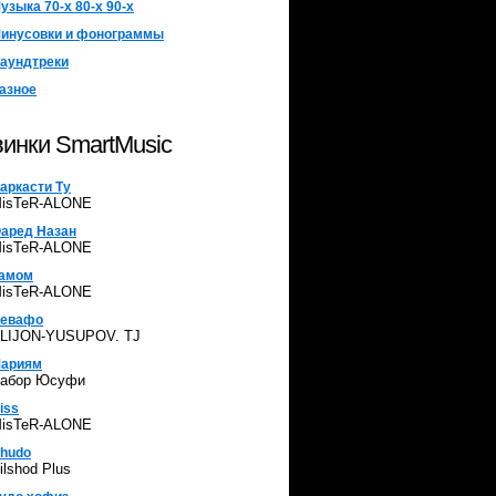
узыка 70-х 80-х 90-х
инусовки и фонограммы
аундтреки
азное
инки SmartMusic
аркасти Ту
isTeR-ALONE
аред Назан
isTeR-ALONE
амом
isTeR-ALONE
евафо
LIJON-YUSUPOV. TJ
ариям
абор Юсуфи
iss
isTeR-ALONE
hudo
ilshod Plus