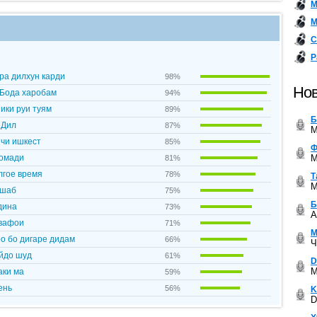
М
М
С
Р
ра дилхун карди
98%
Нов
 Бода харобам
94%
ики руи туям
89%
Б
 Дил
87%
M
 чи ишкест
85%
Ф
M
аомади
81%
лгое время
78%
Т
M
мшаб
75%
Б
дина
73%
A
евафои
71%
М
о бо дигаре дидам
66%
Ч
йдо шуд
61%
D
M
аки ма
59%
ень
56%
K
D