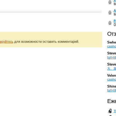
Х
M
А
M
F
D
Отз
для возможности оставить комментарий.
ируйтесь
Swhe
casino
Steve
[url=h
Steve
方。真棒。
Velen
casino
Shin
[url=ht
Еже
T