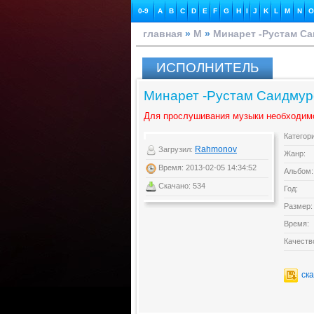
0-9
A
B
C
D
E
F
G
H
I
J
K
L
M
N
O
главная
»
М
»
Минарет -Рустам С
ИСПОЛНИТЕЛЬ
Минарет -Рустам Саидмур
Для прослушивания музыки необходим
Категор
Rahmonov
Загрузил:
Жанр:
Время: 2013-02-05 14:34:52
Альбом:
Скачано: 534
Год:
Размер:
Время:
Качеств
ск