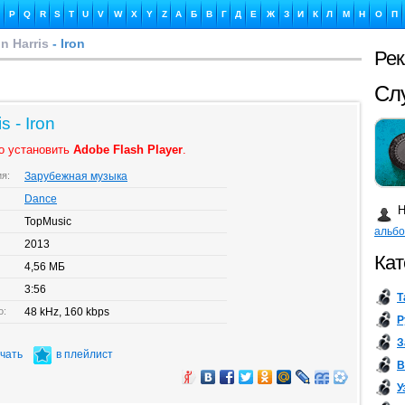
P
Q
R
S
T
U
V
W
X
Y
Z
А
Б
В
Г
Д
Е
Ж
З
И
К
Л
М
Н
О
П
n Harris
- Iron
Ре
Сл
s - Iron
о установить
Adobe Flash Player
.
Ка
ия:
Зарубежная музыка
Dance
Н
TopMusic
альб
2013
Кат
4,56 МБ
Бу
3:56
Т
о:
48 kHz, 160 kbps
Р
З
ачать
в плейлист
В
У