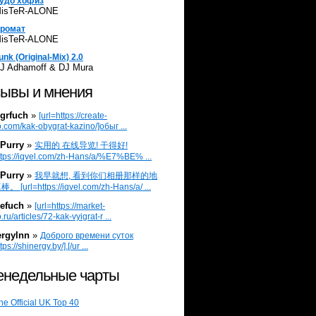
удо хофиз
isTeR-ALONE
ромат
isTeR-ALONE
unk (Original-Mix) 2.0
J Adhamoff & DJ Mura
ывы и мнения
grfuch
»
[url=https://create-
.com/kak-obygrat-kazino/]обыг ...
Purry
»
实用的 在线导览! 干得好!
ttps://iqvel.com/zh-Hans/a/%E7%BE% ...
Purry
»
我早就想, 看到你们相册那样的地
 [url=https://iqvel.com/zh-Hans/a/ ...
efuch
»
[url=https://market-
.ru/articles/72-kak-vyigrat-r ...
ergylnn
»
Доброго времени суток
tps://shinergy.by/].[/ur ...
недельные чарты
he Official UK Top 40