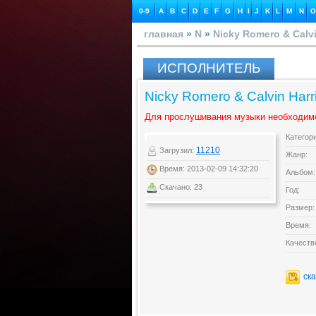
0-9
A
B
C
D
E
F
G
H
I
J
K
L
M
N
O
главная
»
N
»
Nicky Romero & Calvi
ИСПОЛНИТЕЛЬ
Nicky Romero & Calvin Harri
Для прослушивания музыки необходим
Категор
11210
Загрузил:
Жанр:
Время: 2013-02-09 14:32:20
Альбом:
Скачано: 23
Год:
Размер:
Время:
Качеств
ск