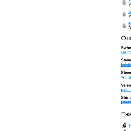
Х
M
А
M
F
D
Отз
Swhe
casino
Steve
[url=h
Steve
方。真棒。
Velen
casino
Shin
[url=ht
Еже
T