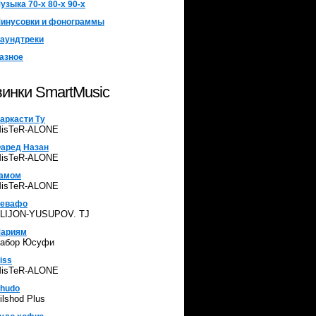
узыка 70-х 80-х 90-х
инусовки и фонограммы
аундтреки
азное
инки SmartMusic
аркасти Ту
isTeR-ALONE
аред Назан
isTeR-ALONE
амом
isTeR-ALONE
евафо
LIJON-YUSUPOV. TJ
ариям
абор Юсуфи
iss
isTeR-ALONE
hudo
ilshod Plus