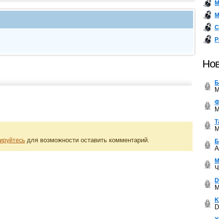
М
М
С
Р
Нов
Б
M
Ф
M
Т
M
для возможности оставить комментарий.
ируйтесь
Б
A
М
Ч
D
M
K
D