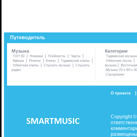
Путеводитель
Музыка
Категории
|
|
|
|
ТОП 50
Новинки
Плейлисты
Чарты
Таджикская музыка
|
|
|
|
|
Афиша
Релизы
Клипы
Таджикские клипы
Узбекские песни
|
|
|
Узбекские клипы
Слушать музыку
Слушать
музыка
Восточна
радио
Музыка 70-х 80-х 9
Саундтреки
|
О проекте
Copyright 
ответствен
комментари
размещены 