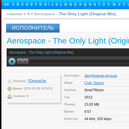
0-9
A
B
C
D
E
F
G
H
I
J
K
L
M
N
O
P
Q
R
S
T
U
V
W
X
Y
главная
»
A
»
Aerospace
- The Only Light (Original Mix).
ИСПОЛНИТЕЛЬ
Aerospace - The Only Light (Origi
Aerospace - The Only Light (Original Mix).
Категория:
Зарубежная музыка
TOrreswOw
Загрузил:
Жанр:
Club, Dance
Время: 2013-02-09 16:54:01
Альбом:
SmarTMusic
Скачано: 8
Год:
2013
Размер:
23,05 МБ
Время:
9:57
Качество:
44 kHz, 320 kbps