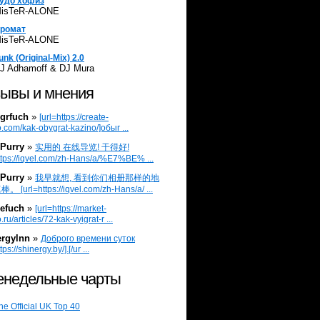
удо хофиз
isTeR-ALONE
ромат
isTeR-ALONE
unk (Original-Mix) 2.0
J Adhamoff & DJ Mura
ывы и мнения
grfuch
»
[url=https://create-
.com/kak-obygrat-kazino/]обыг ...
Purry
»
实用的 在线导览! 干得好!
ttps://iqvel.com/zh-Hans/a/%E7%BE% ...
Purry
»
我早就想, 看到你们相册那样的地
 [url=https://iqvel.com/zh-Hans/a/ ...
efuch
»
[url=https://market-
.ru/articles/72-kak-vyigrat-r ...
ergylnn
»
Доброго времени суток
tps://shinergy.by/].[/ur ...
недельные чарты
he Official UK Top 40