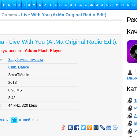
P
Q
R
S
T
U
V
W
X
Y
Z
А
Б
В
Г
Д
Е
Ж
З
И
К
Л
М
Н
О
П
ot Comma
- Live With You (Ar.Ma Original Radio Edit).
Ре
Ка
 - Live With You (Ar.Ma Original Radio Edit).
о установить
Adobe Flash Player
.
ия:
Зарубежная музыка
Бу
Club, Dance
Н
SmarTMusic
альб
2013
Кат
8,98 МБ
3:48
Т
о:
44 kHz, 320 kbps
Р
З
ачать
в плейлист
В
У