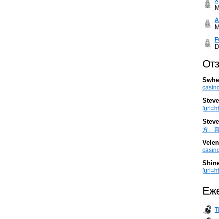
Х
M
А
M
F
D
Отз
Swhe
casino
Steve
[url=h
Steve
方。真棒。
Velen
casino
Shin
[url=ht
Еже
T