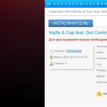
0-9
A
B
C
D
E
F
G
H
I
J
K
L
M
N
O
главная
»
M
»
Maffa & Cap feat. D
ИСПОЛНИТЕЛЬ
Maffa & Cap feat. Dot Comma
Для прослушивания музыки необходим
Категор
TOrreswOw
Загрузил:
Жанр:
Время: 2013-02-10 07:47:23
Альбом:
Скачано: 6
Год:
Размер:
Время:
Качеств
ск