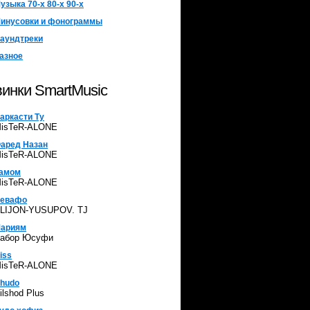
узыка 70-х 80-х 90-х
инусовки и фонограммы
аундтреки
азное
инки SmartMusic
аркасти Ту
isTeR-ALONE
аред Назан
isTeR-ALONE
амом
isTeR-ALONE
евафо
LIJON-YUSUPOV. TJ
ариям
абор Юсуфи
iss
isTeR-ALONE
hudo
ilshod Plus