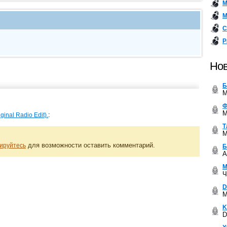
М
М
С
Р
Нов
Б
M
Ф
M
:
ginal Radio Edit).
Т
M
для возможности оставить комментарий.
ируйтесь
Б
A
М
Ч
D
M
K
D