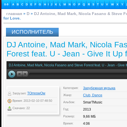
0-9
A
B
C
D
E
F
G
H
I
J
K
L
M
N
O
P
Q
R
S
T
U
V
W
X
Y
главная
»
D
»
DJ Antoine, Mad Mark, Nicola Fasano & Steve Fo
for Love.
ИСПОЛНИТЕЛЬ
DJ Antoine, Mad Mark, Nicola Fa
Forest feat. U - Jean - Give It Up 
DJ Antoine, Mad Mark, Nicola Fasano and Steve Forest feat. U - Jean - Give It
Категория:
Зарубежная музыка
TOrreswOw
Загрузил:
Жанр:
Club, Dance
Время: 2013-02-10 07:48:50
Альбом:
SmarTMusic
Скачано: 22
Год:
2013
Размер:
9,66 МБ
Время:
4:06