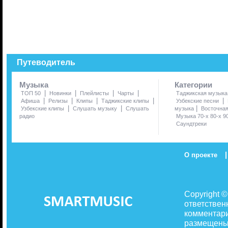
Путеводитель
Музыка
Категории
|
|
|
|
ТОП 50
Новинки
Плейлисты
Чарты
Таджикская музыка
|
|
|
|
|
Афиша
Релизы
Клипы
Таджикские клипы
Узбекские песни
|
|
|
Узбекские клипы
Слушать музыку
Слушать
музыка
Восточна
радио
Музыка 70-х 80-х 9
Саундтреки
|
О проекте
Copyright 
ответствен
комментари
размещены 