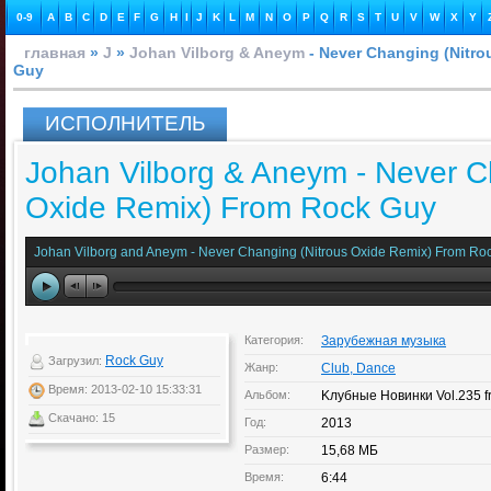
0-9
A
B
C
D
E
F
G
H
I
J
K
L
M
N
O
P
Q
R
S
T
U
V
W
X
Y
главная
»
J
»
Johan Vilborg & Aneym
- Never Changing (Nitr
Guy
ИСПОЛНИТЕЛЬ
Johan Vilborg & Aneym - Never C
Oxide Remix) From Rock Guy
Johan Vilborg and Aneym - Never Changing (Nitrous Oxide Remix) From Ro
Категория:
Зарубежная музыка
Rock Guy
Загрузил:
Жанр:
Club, Dance
Время: 2013-02-10 15:33:31
Альбом:
Kлубные Новинки Vol.235 
Скачано: 15
Год:
2013
Размер:
15,68 МБ
Время:
6:44