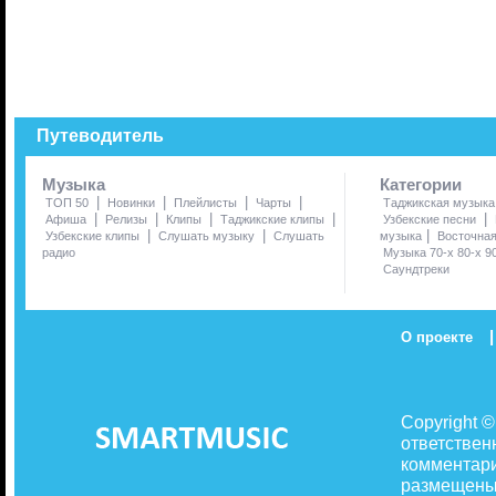
Путеводитель
Музыка
Категории
|
|
|
|
ТОП 50
Новинки
Плейлисты
Чарты
Таджикская музыка
|
|
|
|
|
Афиша
Релизы
Клипы
Таджикские клипы
Узбекские песни
|
|
|
Узбекские клипы
Слушать музыку
Слушать
музыка
Восточна
радио
Музыка 70-х 80-х 9
Саундтреки
|
О проекте
Copyright 
ответствен
комментари
размещены 