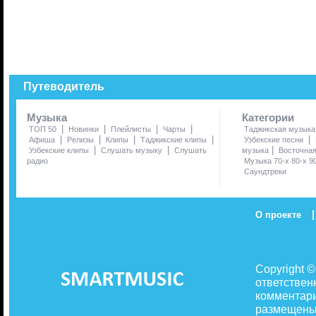
Путеводитель
Музыка
Категории
|
|
|
|
ТОП 50
Новинки
Плейлисты
Чарты
Таджикская музыка
|
|
|
|
|
Афиша
Релизы
Клипы
Таджикские клипы
Узбекские песни
|
|
|
Узбекские клипы
Слушать музыку
Слушать
музыка
Восточна
радио
Музыка 70-х 80-х 9
Саундтреки
|
О проекте
Copyright 
ответствен
комментари
размещены 