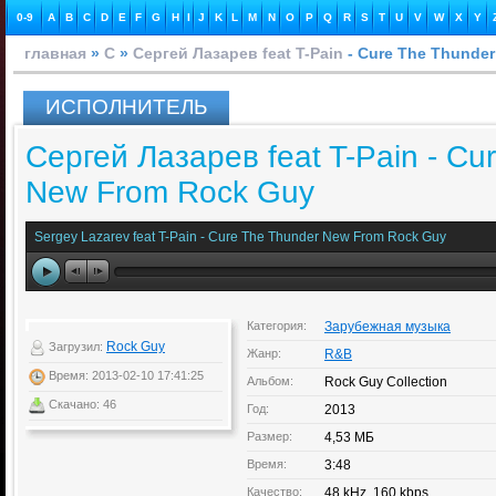
0-9
A
B
C
D
E
F
G
H
I
J
K
L
M
N
O
P
Q
R
S
T
U
V
W
X
Y
главная
»
С
»
Сергей Лазарев feat T-Pain
- Cure The Thunde
ИСПОЛНИТЕЛЬ
Сергей Лазарев feat T-Pain - Cu
New From Rock Guy
Sergey Lazarev feat T-Pain - Cure The Thunder New From Rock Guy
Категория:
Зарубежная музыка
Rock Guy
Загрузил:
Жанр:
R&B
Время: 2013-02-10 17:41:25
Альбом:
Rock Guy Collection
Скачано: 46
Год:
2013
Размер:
4,53 МБ
Время:
3:48
Качество:
48 kHz, 160 kbps