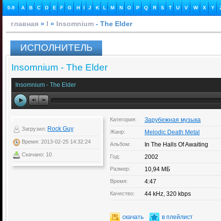
0-9
A
B
C
D
E
F
G
H
I
J
K
L
M
N
O
P
Q
R
S
T
U
V
W
X
Y
главная
»
I
»
Insomnium
- The Elder
ИСПОЛНИТЕЛЬ
Insomnium - The Elder
Insomnium - The Elder
Категория:
Зарубежная музыка
Rock Guy
Загрузил:
Жанр:
Melodic Death Metal
Время: 2013-02-25 14:32:24
Альбом:
In The Halls Of Awaiting
Скачано: 10
Год:
2002
Размер:
10,94 МБ
Время:
4:47
Качество:
44 kHz, 320 kbps
скачать
в плейлист