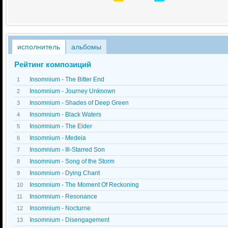
исполнитель
альбомы
Рейтинг композиций
Insomnium - The Bitter End
1
Insomnium - Journey Unknown
2
Insomnium - Shades of Deep Green
3
Insomnium - Black Waters
4
Insomnium - The Elder
5
Insomnium - Medeia
6
Insomnium - Ill-Starred Son
7
Insomnium - Song of the Storm
8
Insomnium - Dying Chant
9
Insomnium - The Moment Of Reckoning
10
Insomnium - Resonance
11
Insomnium - Nocturne
12
Insomnium - Disengagement
13