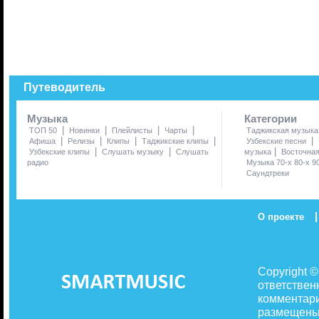
Путеводитель
Музыка
Категории
|
|
|
|
ТОП 50
Новинки
Плейлисты
Чарты
Таджикская музыка
|
|
|
|
|
Афиша
Релизы
Клипы
Таджикские клипы
Узбекские песни
|
|
|
Узбекские клипы
Слушать музыку
Слушать
музыка
Восточна
радио
Музыка 70-х 80-х 9
Саундтреки
|
О проекте
Copyright 
ответствен
комментари
размещены 