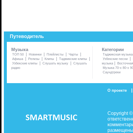
Путеводитель
Музыка
Категории
|
|
|
|
ТОП 50
Новинки
Плейлисты
Чарты
Таджикская музыка
|
|
|
|
|
Афиша
Релизы
Клипы
Таджикские клипы
Узбекские песни
|
|
|
Узбекские клипы
Слушать музыку
Слушать
музыка
Восточна
радио
Музыка 70-х 80-х 9
Саундтреки
|
О проекте
Copyright 
ответствен
комментари
размещены 