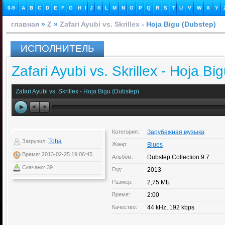
0-9
A
B
C
D
E
F
G
H
I
J
K
L
M
N
O
P
Q
R
S
T
U
V
W
X
Y
главная
»
Z
»
Zafari Ayubi vs. Skrillex
- Hoja Bigu (Dubstep)
ИСПОЛНИТЕЛЬ
Zafari Ayubi vs. Skrillex - Hoja Bi
Zafari Ayubi vs. Skrillex - Hoja Bigu (Dubstep)
Категория:
Зарубежная музыка
Toha
Загрузил:
Жанр:
Blues
Время: 2013-02-25 19:06:45
Альбом:
Dubstep Collection 9.7
Скачано: 39
Год:
2013
Размер:
2,75 МБ
Время:
2:00
Качество:
44 kHz, 192 kbps