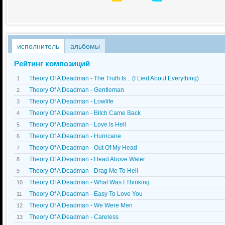
исполнитель
альбомы
Рейтинг композиций
Theory Of A Deadman - The Truth Is... (I Lied About Everything)
1
Theory Of A Deadman - Gentleman
2
Theory Of A Deadman - Lowlife
3
Theory Of A Deadman - Bitch Came Back
4
Theory Of A Deadman - Love Is Hell
5
Theory Of A Deadman - Hurricane
6
Theory Of A Deadman - Out Of My Head
7
Theory Of A Deadman - Head Above Water
8
Theory Of A Deadman - Drag Me To Hell
9
Theory Of A Deadman - What Was I Thinking
10
Theory Of A Deadman - Easy To Love You
11
Theory Of A Deadman - We Were Men
12
Theory Of A Deadman - Careless
13