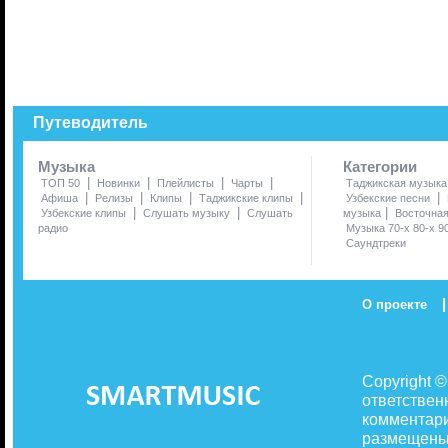
Путеводитель
Музыка
Категории
|
|
|
|
ТОП 50
Новинки
Плейлисты
Чарты
Таджикская музыка
|
|
|
|
|
Афиша
Релизы
Клипы
Таджикские клипы
Узбекские песни
|
|
|
Узбекские клипы
Слушать музыку
Слушать
музыка
Восточна
радио
Музыка 70-х 80-х 9
Саундтреки
|
О проекте
Copyright 
ответствен
комментари
размещены 