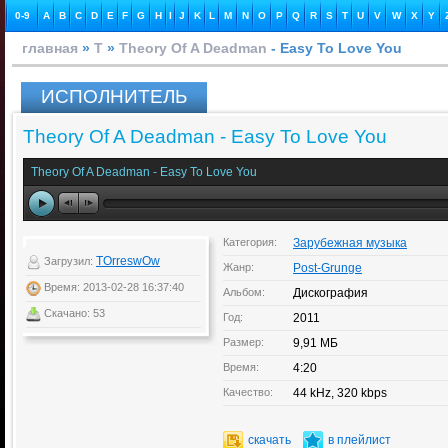
0-9
A
B
C
D
E
F
G
H
I
J
K
L
M
N
O
P
Q
R
S
T
U
V
W
X
Y
главная
»
T
»
Theory Of A Deadman
- Easy To Love You
ИСПОЛНИТЕЛЬ
Theory Of A Deadman - Easy To Love You
Theory Of A Deadman - Easy To Love You
Категория:
Зарубежная музыка
TOrreswOw
Загрузил:
Жанр:
Post-Grunge
Время: 2013-02-28 16:37:40
Альбом:
Дискография
Скачано: 53
Год:
2011
Размер:
9,91 МБ
Время:
4:20
Качество:
44 kHz, 320 kbps
скачать
в плейлист