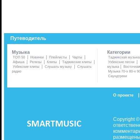
Путеводитель
Музыка
Категории
|
|
|
|
ТОП 50
Новинки
Плейлисты
Чарты
Таджикская музыка
|
|
|
|
|
Афиша
Релизы
Клипы
Таджикские клипы
Узбекские песни
|
|
|
Узбекские клипы
Слушать музыку
Слушать
музыка
Восточна
радио
Музыка 70-х 80-х 9
Саундтреки
|
О проекте
Copyright 
ответствен
комментари
размещены 