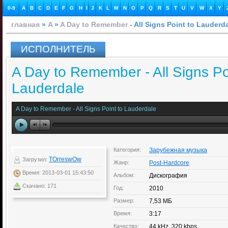
0-9
A
B
C
D
E
F
G
H
I
J
K
L
M
N
O
P
Q
R
S
T
U
V
W
X
Y
главная
»
A
»
A Day to Remember
- All Signs Point to Lauderd
ИСПОЛНИТЕЛЬ
A Day to Remember - All Signs Po
Lauderdale
A Day to Remember - All Signs Point to Lauderdale
Категория:
Зарубежная музыка
TOrreswOw
Загрузил:
Жанр:
Post-Hardcore
Время: 2013-03-01 15:43:50
Альбом:
Дискография
Скачано: 171
Год:
2010
Размер:
7,53 МБ
Время:
3:17
Качество:
44 kHz, 320 kbps