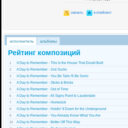
скачать
в плейлист
исполнитель
альбомы
Рейтинг композиций
A Day to Remember - This Is the House That Doubt Built
1
A Day to Remember - 2nd Sucks
2
A Day to Remember - You Be Tails I'll Be Sonic
3
A Day to Remember - Sticks & Bricks
4
A Day to Remember - Out of Time
5
A Day to Remember - All Signs Point to Lauderdale
6
A Day to Remember - Homesick
7
A Day to Remember - Holdin' It Down for the Underground
8
A Day to Remember - You Already Know What You Are
9
A Day to Remember - Better Off This Way
10