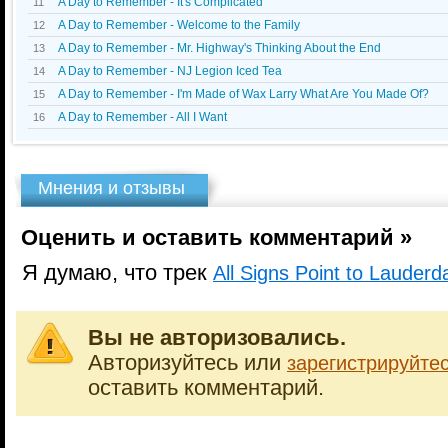
A Day to Remember - It's Complicated
11
A Day to Remember - Welcome to the Family
12
A Day to Remember - Mr. Highway's Thinking About the End
13
A Day to Remember - NJ Legion Iced Tea
14
A Day to Remember - I'm Made of Wax Larry What Are You Made Of?
15
A Day to Remember - All I Want
16
Мнения и отзывы
Оценить и оставить комментарий »
Я думаю, что трек
All Signs Point to Lauderd
Вы не авторизовались.
Авторизуйтесь или
зарегистрируйте
оставить комментарий.