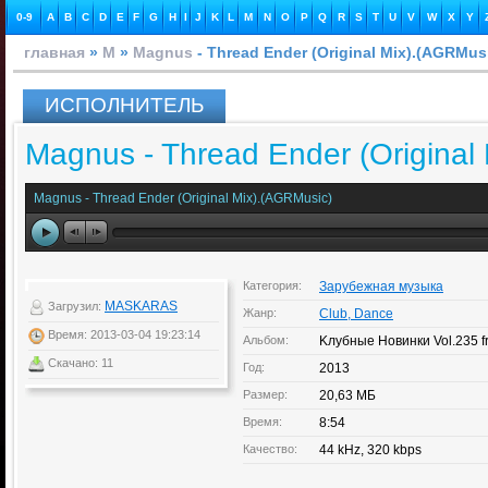
0-9
A
B
C
D
E
F
G
H
I
J
K
L
M
N
O
P
Q
R
S
T
U
V
W
X
Y
главная
»
M
»
Magnus
- Thread Ender (Original Mix).(AGRMus
ИСПОЛНИТЕЛЬ
Magnus - Thread Ender (Original
Magnus - Thread Ender (Original Mix).(AGRMusic)
Категория:
Зарубежная музыка
MASKARAS
Загрузил:
Жанр:
Club, Dance
Время: 2013-03-04 19:23:14
Альбом:
Kлубные Новинки Vol.235 
Скачано: 11
Год:
2013
Размер:
20,63 МБ
Время:
8:54
Качество:
44 kHz, 320 kbps