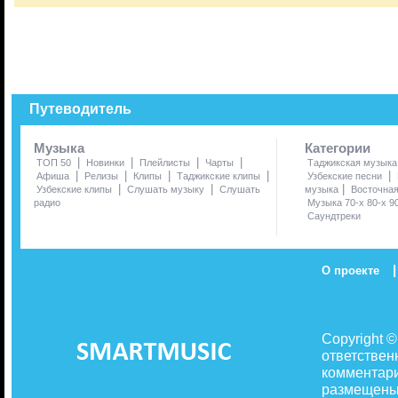
Путеводитель
Музыка
Категории
|
|
|
|
ТОП 50
Новинки
Плейлисты
Чарты
Таджикская музыка
|
|
|
|
|
Афиша
Релизы
Клипы
Таджикские клипы
Узбекские песни
|
|
|
Узбекские клипы
Слушать музыку
Слушать
музыка
Восточна
радио
Музыка 70-х 80-х 9
Саундтреки
|
О проекте
Copyright 
ответствен
комментари
размещены 