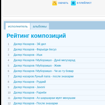
скачать
в плейлист
исполнитель
альбомы
Рейтинг композиций
Далер Назаров - Эй дил
1
Далер Назаров - Фарьёди бесуз
2
Далер Назаров - Ишк
3
Далер Назаров / Муборакшо - Дунё мегузарад
4
Далер Назаров / Муборакшо - Живч
5
Далер Назаров / Муборакшо - Чи аз ту бовар
6
Далер назаров Луный папа - после знахарки
7
Далер Назаров - Рудакй
8
Далер Назаров - Javoni
9
Далер Назаров - Fариби
10
Далер Назаров - Аз шаршараи муят менушам
11
Далер Назаров - После знахарки
12