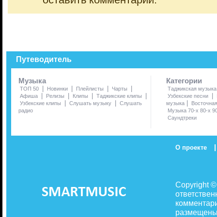
оставить комментарий.
Путеводитель
Музыка
Категории
|
|
|
|
ТОП 50
Новинки
Плейлисты
Чарты
Таджикская музыка
|
|
|
|
|
Афиша
Релизы
Клипы
Таджикские клипы
Узбекские песни
|
|
|
Узбекские клипы
Слушать музыку
Слушать
музыка
Восточна
радио
Музыка 70-х 80-х 9
Саундтреки
|
О проекте
Copyright 
ответствен
комментари
размещены 