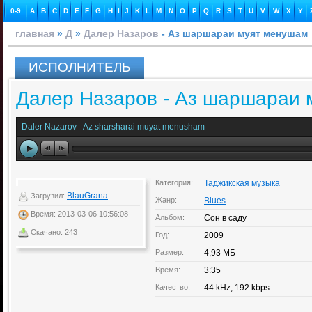
0-9
A
B
C
D
E
F
G
H
I
J
K
L
M
N
O
P
Q
R
S
T
U
V
W
X
Y
главная
»
Д
»
Далер Назаров
- Аз шаршараи муят менушам
ИСПОЛНИТЕЛЬ
Далер Назаров - Аз шаршараи 
Daler Nazarov - Az sharsharai muyat menusham
Категория:
Таджикская музыка
BlauGrana
Загрузил:
Жанр:
Blues
Время: 2013-03-06 10:56:08
Альбом:
Сон в саду
Скачано: 243
Год:
2009
Размер:
4,93 МБ
Время:
3:35
Качество:
44 kHz, 192 kbps