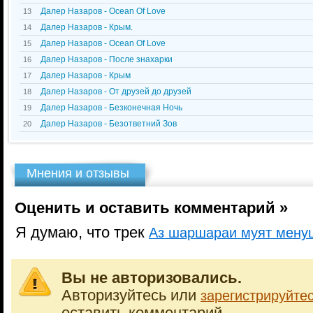
Далер Назаров - Ocean Of Love
13
Далер Назаров - Крым.
14
Далер Назаров - Ocean Of Love
15
Далер Назаров - После знахарки
16
Далер Назаров - Крым
17
Далер Назаров - От друзей до друзей
18
Далер Назаров - Безконечная Ночь
19
Далер Назаров - Безответний Зов
20
Мнения и отзывы
Оценить и оставить комментарий »
Я думаю, что трек
Аз шаршараи муят мен
Вы не авторизовались.
Авторизуйтесь или
зарегистрируйте