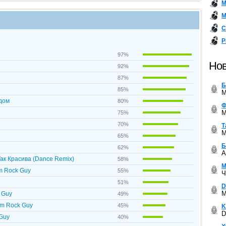
М
М
С
Р
97%
Нов
92%
87%
Б
85%
M
ядом
80%
Ф
M
75%
70%
Т
M
65%
Б
62%
A
 Так Красива (Dance Remix)
58%
М
om Rock Guy
55%
Ч
51%
D
M
k Guy
49%
om Rock Guy
45%
K
D
 Guy
40%