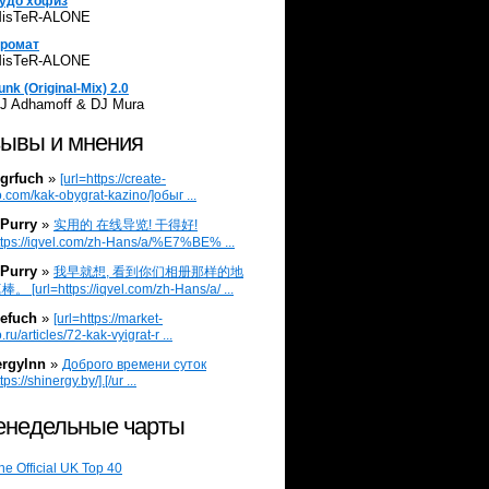
удо хофиз
isTeR-ALONE
ромат
isTeR-ALONE
unk (Original-Mix) 2.0
J Adhamoff & DJ Mura
ывы и мнения
grfuch
»
[url=https://create-
.com/kak-obygrat-kazino/]обыг ...
Purry
»
实用的 在线导览! 干得好!
ttps://iqvel.com/zh-Hans/a/%E7%BE% ...
Purry
»
我早就想, 看到你们相册那样的地
 [url=https://iqvel.com/zh-Hans/a/ ...
efuch
»
[url=https://market-
.ru/articles/72-kak-vyigrat-r ...
ergylnn
»
Доброго времени суток
tps://shinergy.by/].[/ur ...
недельные чарты
he Official UK Top 40