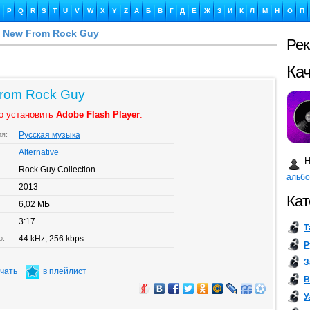
P
Q
R
S
T
U
V
W
X
Y
Z
А
Б
В
Г
Д
Е
Ж
З
И
К
Л
М
Н
О
П
о New From Rock Guy
Ре
Ка
 From Rock Guy
о установить
Adobe Flash Player
.
ия:
Русская музыка
Бу
Alternative
Н
Rock Guy Collection
альб
2013
Кат
6,02 МБ
3:17
Т
о:
44 kHz, 256 kbps
Р
З
ачать
в плейлист
В
У