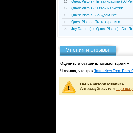
Quest Pistols - Ты так красива (DJ V
16
Quest Pistols - Я твой наркотик
17
Quest Pistols - Забудем Все
18
Quest Pistols - Ты так красива
19
Joy Daniel (ex. Quest Pistols) - Без 
20
Мнения и отзывы
Оценить и оставить комментарий »
Я думаю, что трек
Танго New From Rock 
Вы не авторизовались.
Авторизуйтесь или
зарегистр