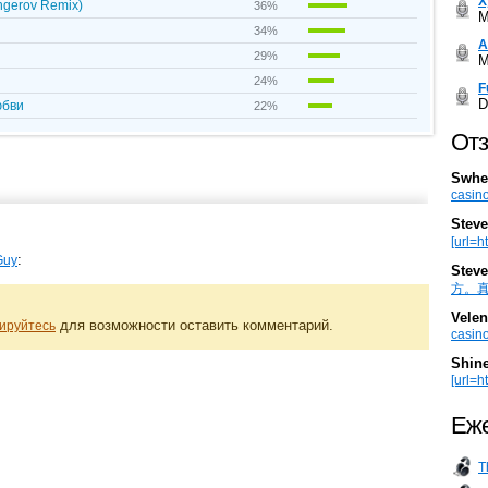
Х
engerov Remix)
36%
M
34%
А
29%
M
24%
F
D
Любви
22%
Отз
Swhe
casino
Steve
[url=h
:
Guy
Steve
方。真棒。
Velen
для возможности оставить комментарий.
ируйтесь
casino
Shin
[url=ht
Еже
T