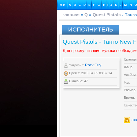
0-9
A
B
C
D
E
F
G
H
I
J
K
L
M
N
O
главная
»
Q
»
Quest Pistols
- Танг
ИСПОЛНИТЕЛЬ
Quest Pistols - Танго New
Для прослушивания музыки необходим
Категор
Rock Guy
Загрузил:
Жанр:
Время: 2013-04-05 03:37:14
Альбом:
Скачано: 47
Год:
Размер:
Время:
Качеств
ск