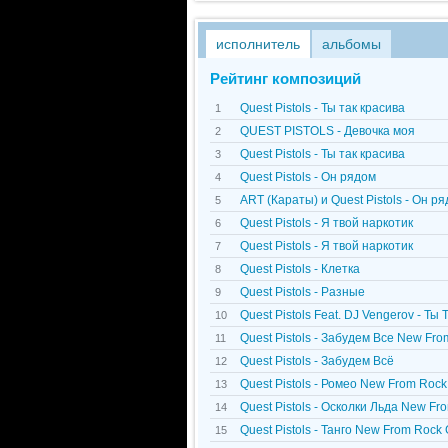
исполнитель
альбомы
Рейтинг композиций
Quest Pistols - Ты так красива
1
QUEST PISTOLS - Девочка моя
2
Quest Pistols - Ты так красива
3
Quest Pistols - Он рядом
4
ART (Караты) и Quest Pistols - Он р
5
Quest Pistols - Я твой наркотик
6
Quest Pistols - Я твой наркотик
7
Quest Pistols - Клетка
8
Quest Pistols - Разные
9
Quest Pistols Feat. DJ Vengerov - Ты
10
Quest Pistols - Забудем Все New Fr
11
Quest Pistols - Забудем Всё
12
Quest Pistols - Ромео New From Roc
13
Quest Pistols - Осколки Льда New Fr
14
Quest Pistols - Танго New From Rock
15