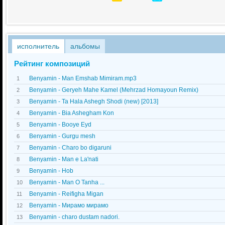
исполнитель
альбомы
Рейтинг композиций
Benyamin - Man Emshab Mimiram.mp3
1
Benyamin - Geryeh Mahe Kamel (Mehrzad Homayoun Remix)
2
Benyamin - Ta Hala Ashegh Shodi (new) [2013]
3
Benyamin - Bia Ashegham Kon
4
Benyamin - Booye Eyd
5
Benyamin - Gurgu mesh
6
Benyamin - Charo bo digaruni
7
Benyamin - Man e La'nati
8
Benyamin - Hob
9
Benyamin - Man O Tanha ...
10
Benyamin - Reifigha Migan
11
Benyamin - Мирамо мирамо
12
Benyamin - charo dustam nadori.
13