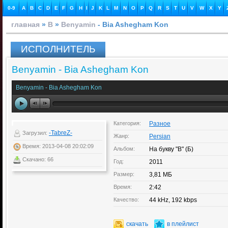
0-9
A
B
C
D
E
F
G
H
I
J
K
L
M
N
O
P
Q
R
S
T
U
V
W
X
Y
главная
»
B
»
Benyamin
- Bia Ashegham Kon
ИСПОЛНИТЕЛЬ
Benyamin - Bia Ashegham Kon
Benyamin - Bia Ashegham Kon
Категория:
Разное
-TabreZ-
Загрузил:
Жанр:
Persian
Время: 2013-04-08 20:02:09
Альбом:
На букву "B" (Б)
Скачано: 66
Год:
2011
Размер:
3,81 МБ
Время:
2:42
Качество:
44 kHz, 192 kbps
скачать
в плейлист