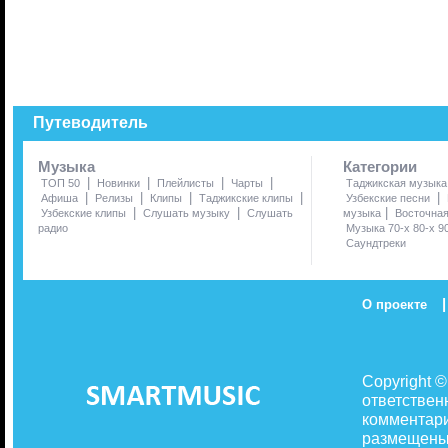
Путеводитель
Музыка
Категории
|
|
|
|
ТОП 50
Новинки
Плейлисты
Чарты
Таджикская музыка
|
|
|
|
|
Афиша
Релизы
Клипы
Таджикские клипы
Узбекские песни
|
|
|
Узбекские клипы
Слушать музыку
Слушать
музыка
Восточна
радио
Музыка 70-х 80-х 9
Саундтреки
|
О проекте
Copyright 
ответствен
комментари
размещены 