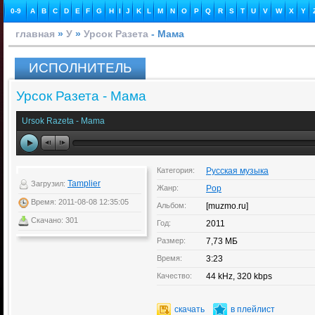
0-9
A
B
C
D
E
F
G
H
I
J
K
L
M
N
O
P
Q
R
S
T
U
V
W
X
Y
главная
»
У
»
Урсок Разета
- Мама
ИСПОЛНИТЕЛЬ
Урсок Разета - Мама
Ursok Razeta - Mama
Категория:
Русская музыка
Tamplier
Загрузил:
Жанр:
Pop
Время: 2011-08-08 12:35:05
Альбом:
[muzmo.ru]
Скачано: 301
Год:
2011
Размер:
7,73 МБ
Время:
3:23
Качество:
44 kHz, 320 kbps
скачать
в плейлист