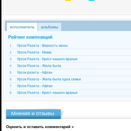
исполнитель
альбомы
Рейтинг композиций
Урсок Разета - Верность жены
1
Урсок Разета - Мама
2
Урсок Разета - Крест нашего вранья
3
Урсок Разета - Жила была
4
Урсок разета - Афган
5
Урсок Разета - Жила была одна семья
6
Урсок Разета - Афган
7
Урсок Разета - Крест нашего вранья
8
Мнения и отзывы
Оценить и оставить комментарий »