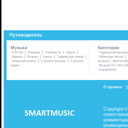
Путеводитель
Музыка
Категории
|
|
|
|
ТОП 50
Новинки
Плейлисты
Чарты
Таджикская музыка
|
|
|
|
|
Афиша
Релизы
Клипы
Таджикские клипы
Узбекские песни
|
|
|
Узбекские клипы
Слушать музыку
Слушать
музыка
Восточна
радио
Музыка 70-х 80-х 9
Саундтреки
|
О проекте
Copyright 
ответствен
комментари
размещены 