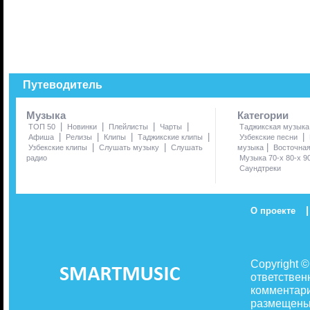
Путеводитель
Музыка
Категории
|
|
|
|
ТОП 50
Новинки
Плейлисты
Чарты
Таджикская музыка
|
|
|
|
|
Афиша
Релизы
Клипы
Таджикские клипы
Узбекские песни
|
|
|
Узбекские клипы
Слушать музыку
Слушать
музыка
Восточна
радио
Музыка 70-х 80-х 9
Саундтреки
|
О проекте
Copyright 
ответствен
комментари
размещены 