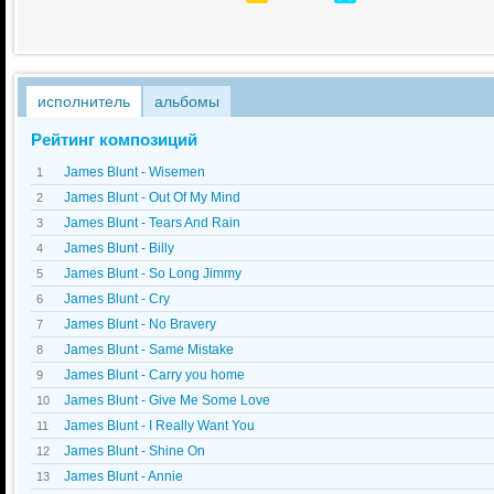
исполнитель
альбомы
Рейтинг композиций
James Blunt - Wisemen
1
James Blunt - Out Of My Mind
2
James Blunt - Tears And Rain
3
James Blunt - Billy
4
James Blunt - So Long Jimmy
5
James Blunt - Cry
6
James Blunt - No Bravery
7
James Blunt - Same Mistake
8
James Blunt - Carry you home
9
James Blunt - Give Me Some Love
10
James Blunt - I Really Want You
11
James Blunt - Shine On
12
James Blunt - Annie
13