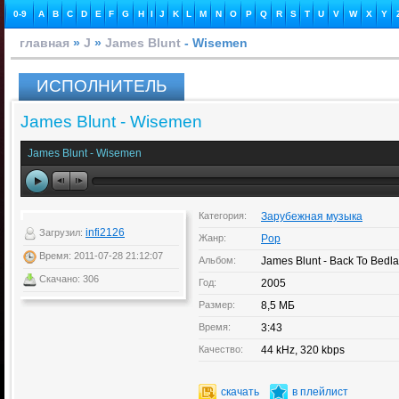
0-9
A
B
C
D
E
F
G
H
I
J
K
L
M
N
O
P
Q
R
S
T
U
V
W
X
Y
главная
»
J
»
James Blunt
- Wisemen
ИСПОЛНИТЕЛЬ
James Blunt - Wisemen
James Blunt - Wisemen
Категория:
Зарубежная музыка
infi2126
Загрузил:
Жанр:
Pop
Время: 2011-07-28 21:12:07
Альбом:
James Blunt - Back To Bedl
Скачано: 306
Год:
2005
Размер:
8,5 МБ
Время:
3:43
Качество:
44 kHz, 320 kbps
скачать
в плейлист