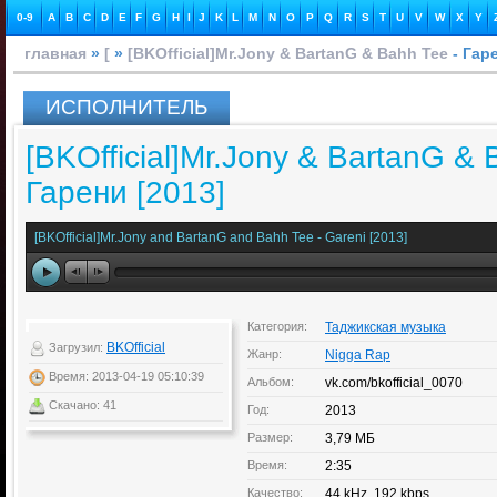
0-9
A
B
C
D
E
F
G
H
I
J
K
L
M
N
O
P
Q
R
S
T
U
V
W
X
Y
главная
»
[
»
[BKOfficial]Mr.Jony & BartanG & Bahh Tee
- Гаре
ИСПОЛНИТЕЛЬ
[BKOfficial]Mr.Jony & BartanG & 
Гарени [2013]
[BKOfficial]Mr.Jony and BartanG and Bahh Tee - Gareni [2013]
Категория:
Таджикская музыка
BKOfficial
Загрузил:
Жанр:
Nigga Rap
Время: 2013-04-19 05:10:39
Альбом:
vk.com/bkofficial_0070
Скачано: 41
Год:
2013
Размер:
3,79 МБ
Время:
2:35
Качество:
44 kHz, 192 kbps