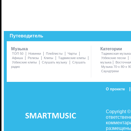
Путеводитель
Музыка
Категории
|
|
|
|
ТОП 50
Новинки
Плейлисты
Чарты
Таджикская музыка
|
|
|
|
|
Афиша
Релизы
Клипы
Таджикские клипы
Узбекские песни
|
|
|
Узбекские клипы
Слушать музыку
Слушать
музыка
Восточна
радио
Музыка 70-х 80-х 9
Саундтреки
|
О проекте
Copyright 
ответствен
комментари
размещены 