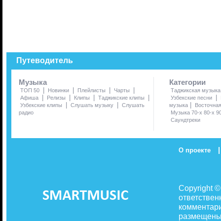
Путеводитель
Музыка
Категории
|
|
|
|
ТОП 50
Новинки
Плейлисты
Чарты
Таджикская музыка
|
|
|
|
|
Афиша
Релизы
Клипы
Таджикские клипы
Узбекские песни
|
|
|
Узбекские клипы
Слушать музыку
Слушать
музыка
Восточна
радио
Музыка 70-х 80-х 9
Саундтреки
|
О проекте
Copyright 
ответствен
комментари
размещены 