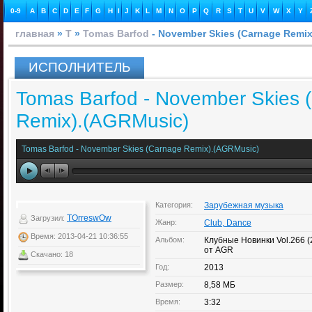
0-9
A
B
C
D
E
F
G
H
I
J
K
L
M
N
O
P
Q
R
S
T
U
V
W
X
Y
главная
»
T
»
Tomas Barfod
- November Skies (Carnage Remi
ИСПОЛНИТЕЛЬ
Tomas Barfod - November Skies 
Remix).(AGRMusic)
Tomas Barfod - November Skies (Carnage Remix).(AGRMusic)
Категория:
Зарубежная музыка
TOrreswOw
Загрузил:
Жанр:
Club, Dance
Время: 2013-04-21 10:36:55
Альбом:
Клубные Новинки Vol.266 
от AGR
Скачано: 18
Год:
2013
Размер:
8,58 МБ
Время:
3:32