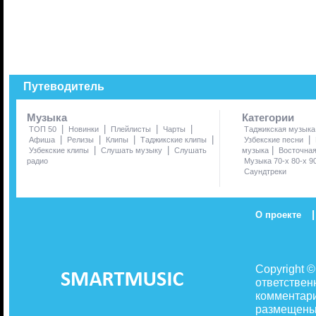
Путеводитель
Музыка
Категории
|
|
|
|
ТОП 50
Новинки
Плейлисты
Чарты
Таджикская музыка
|
|
|
|
|
Афиша
Релизы
Клипы
Таджикские клипы
Узбекские песни
|
|
|
Узбекские клипы
Слушать музыку
Слушать
музыка
Восточна
радио
Музыка 70-х 80-х 9
Саундтреки
|
О проекте
Copyright 
ответствен
комментари
размещены 