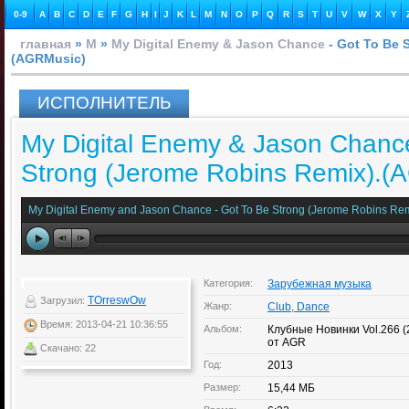
0-9
A
B
C
D
E
F
G
H
I
J
K
L
M
N
O
P
Q
R
S
T
U
V
W
X
Y
главная
»
M
»
My Digital Enemy & Jason Chance
- Got To Be 
(AGRMusic)
ИСПОЛНИТЕЛЬ
My Digital Enemy & Jason Chance
Strong (Jerome Robins Remix).(
My Digital Enemy and Jason Chance - Got To Be Strong (Jerome Robins Re
Категория:
Зарубежная музыка
TOrreswOw
Загрузил:
Жанр:
Club, Dance
Время: 2013-04-21 10:36:55
Альбом:
Клубные Новинки Vol.266 
от AGR
Скачано: 22
Год:
2013
Размер:
15,44 МБ