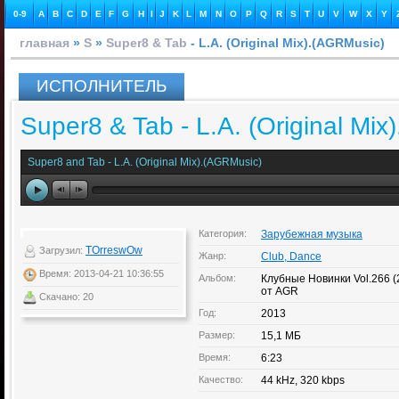
0-9
A
B
C
D
E
F
G
H
I
J
K
L
M
N
O
P
Q
R
S
T
U
V
W
X
Y
главная
»
S
»
Super8 & Tab
- L.A. (Original Mix).(AGRMusic)
ИСПОЛНИТЕЛЬ
Super8 & Tab - L.A. (Original Mi
Super8 and Tab - L.A. (Original Mix).(AGRMusic)
Категория:
Зарубежная музыка
TOrreswOw
Загрузил:
Жанр:
Club, Dance
Время: 2013-04-21 10:36:55
Альбом:
Клубные Новинки Vol.266 
от AGR
Скачано: 20
Год:
2013
Размер:
15,1 МБ
Время:
6:23
Качество:
44 kHz, 320 kbps