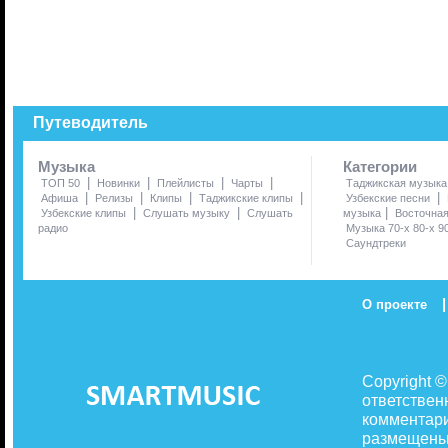
Путеводитель
Музыка
Категории
|
|
|
|
ТОП 50
Новинки
Плейлисты
Чарты
Таджикская музыка
|
|
|
|
|
Афиша
Релизы
Клипы
Таджикские клипы
Узбекские песни
|
|
|
Узбекские клипы
Слушать музыку
Слушать
музыка
Восточна
радио
Музыка 70-х 80-х 9
Саундтреки
|
О проекте
Copyright 
ответствен
комментари
размещены 