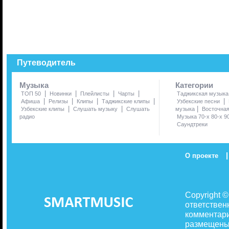
Путеводитель
Музыка
Категории
|
|
|
|
ТОП 50
Новинки
Плейлисты
Чарты
Таджикская музыка
|
|
|
|
|
Афиша
Релизы
Клипы
Таджикские клипы
Узбекские песни
|
|
|
Узбекские клипы
Слушать музыку
Слушать
музыка
Восточна
радио
Музыка 70-х 80-х 9
Саундтреки
|
О проекте
Copyright 
ответствен
комментари
размещены 