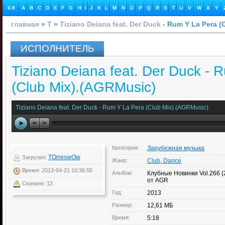
0-9
A
B
C
D
E
F
G
H
I
J
K
L
M
N
O
P
Q
R
S
T
U
V
W
X
Y
главная
»
T
»
Tiziano Deiana feat. Der Duck
- Rum Y La Pera (
ИСПОЛНИТЕЛЬ
Tiziano Deiana feat. Der Duck - 
(Club Mix).(AGRMusic)
Tiziano Deiana feat. Der Duck - Rum Y La Pera (Club Mix).(AGRMusic)
Категория:
Зарубежная музыка
TOrreswOw
Загрузил:
Жанр:
Club, Dance
Время: 2013-04-21 10:36:55
Альбом:
Клубные Новинки Vol.266 
от AGR
Скачано: 12
Год:
2013
Размер:
12,61 МБ
Время:
5:18