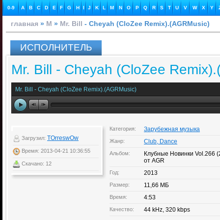
0-9
A
B
C
D
E
F
G
H
I
J
K
L
M
N
O
P
Q
R
S
T
U
V
W
X
Y
главная
»
M
»
Mr. Bill
- Cheyah (CloZee Remix).(AGRMusic)
ИСПОЛНИТЕЛЬ
Mr. Bill - Cheyah (CloZee Remix)
Mr. Bill - Cheyah (CloZee Remix).(AGRMusic)
Категория:
Зарубежная музыка
TOrreswOw
Загрузил:
Жанр:
Club, Dance
Время: 2013-04-21 10:36:55
Альбом:
Клубные Новинки Vol.266 
от AGR
Скачано: 12
Год:
2013
Размер:
11,66 МБ
Время:
4:53
Качество:
44 kHz, 320 kbps