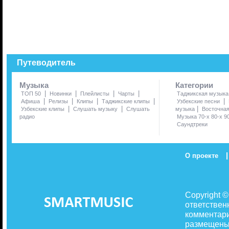
Путеводитель
Музыка
Категории
|
|
|
|
ТОП 50
Новинки
Плейлисты
Чарты
Таджикская музыка
|
|
|
|
|
Афиша
Релизы
Клипы
Таджикские клипы
Узбекские песни
|
|
|
Узбекские клипы
Слушать музыку
Слушать
музыка
Восточна
радио
Музыка 70-х 80-х 9
Саундтреки
|
О проекте
Copyright 
ответствен
комментари
размещены 