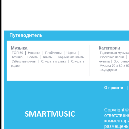
Путеводитель
Музыка
Категории
|
|
|
|
ТОП 50
Новинки
Плейлисты
Чарты
Таджикская музыка
|
|
|
|
|
Афиша
Релизы
Клипы
Таджикские клипы
Узбекские песни
|
|
|
Узбекские клипы
Слушать музыку
Слушать
музыка
Восточна
радио
Музыка 70-х 80-х 9
Саундтреки
|
О проекте
Copyright 
ответствен
комментари
размещены 