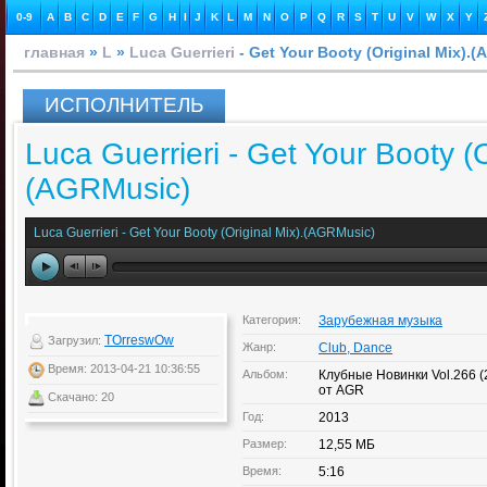
0-9
A
B
C
D
E
F
G
H
I
J
K
L
M
N
O
P
Q
R
S
T
U
V
W
X
Y
главная
»
L
»
Luca Guerrieri
- Get Your Booty (Original Mix).
ИСПОЛНИТЕЛЬ
Luca Guerrieri - Get Your Booty (O
(AGRMusic)
Luca Guerrieri - Get Your Booty (Original Mix).(AGRMusic)
Категория:
Зарубежная музыка
TOrreswOw
Загрузил:
Жанр:
Club, Dance
Время: 2013-04-21 10:36:55
Альбом:
Клубные Новинки Vol.266 
от AGR
Скачано: 20
Год:
2013
Размер:
12,55 МБ
Время:
5:16