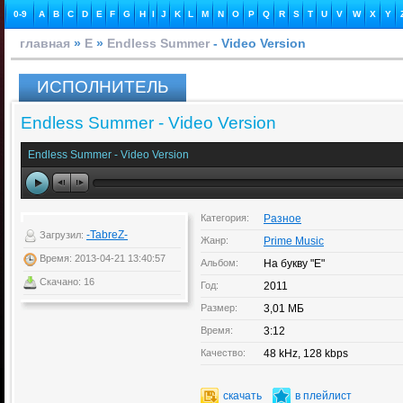
0-9
A
B
C
D
E
F
G
H
I
J
K
L
M
N
O
P
Q
R
S
T
U
V
W
X
Y
главная
»
E
»
Endless Summer
- Video Version
ИСПОЛНИТЕЛЬ
Endless Summer - Video Version
Endless Summer - Video Version
Категория:
Разное
-TabreZ-
Загрузил:
Жанр:
Prime Music
Время: 2013-04-21 13:40:57
Альбом:
На букву "Е"
Скачано: 16
Год:
2011
Размер:
3,01 МБ
Время:
3:12
Качество:
48 kHz, 128 kbps
скачать
в плейлист