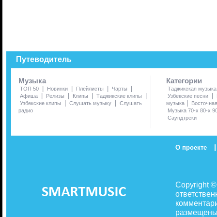
Путеводитель
Музыка
Категории
|
|
|
|
ТОП 50
Новинки
Плейлисты
Чарты
Таджикская музыка
|
|
|
|
|
Афиша
Релизы
Клипы
Таджикские клипы
Узбекские песни
|
|
|
Узбекские клипы
Слушать музыку
Слушать
музыка
Восточна
радио
Музыка 70-х 80-х 9
Саундтреки
|
О проекте
Copyright 
ответствен
комментари
размещены 