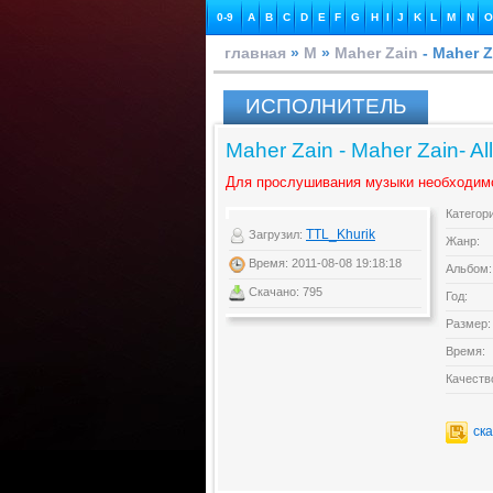
0-9
A
B
C
D
E
F
G
H
I
J
K
L
M
N
O
главная
»
M
»
Maher Zain
- Maher Za
ИСПОЛНИТЕЛЬ
Maher Zain - Maher Zain- All
Для прослушивания музыки необходим
Категор
TTL_Khurik
Загрузил:
Жанр:
Время: 2011-08-08 19:18:18
Альбом:
Скачано: 795
Год:
Размер:
Время:
Качеств
ск