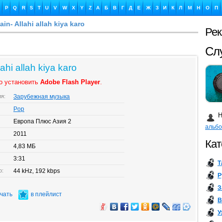
P
Q
R
S
T
U
V
W
X
Y
Z
А
Б
В
Г
Д
Е
Ж
З
И
К
Л
М
Н
О
П
in- Allahi allah kiya karo
Ре
Ка
ahi allah kiya karo
о установить
Adobe Flash Player
.
ия:
Зарубежная музыка
Бу
Pop
Н
Европа Плюс Азия 2
альб
2011
Кат
4,83 МБ
3:31
Т
о:
44 kHz, 192 kbps
Р
З
ачать
в плейлист
В
У