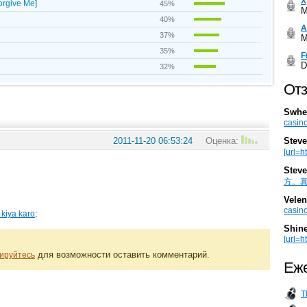
Х
orgive Me]
45%
M
40%
А
37%
M
35%
F
D
32%
Отз
Swhe
casino
Steve
2011-11-20 06:53:24
Оценка:
[url=h
Steve
方。真棒。
Velen
casino
:
 kiya karo
Shin
[url=ht
для возможности оставить комментарий.
ируйтесь
Еже
T