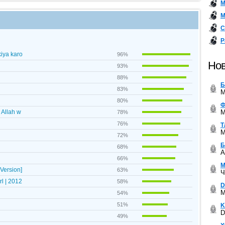
М
М
С
Р
kiya karo
96%
Нов
93%
88%
Б
83%
M
80%
Ф
M
 Allah w
78%
76%
Т
M
72%
Б
68%
A
66%
М
Version]
63%
Ч
rl | 2012
58%
D
M
54%
51%
K
D
49%