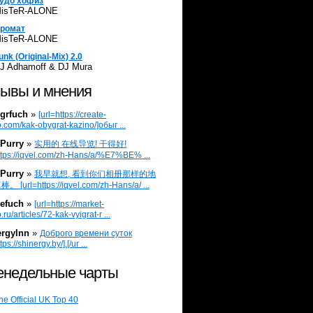
удо хофиз
isTeR-ALONE
ромат
isTeR-ALONE
unk (Original-Mix) 2.0
J Adhamoff & DJ Mura
ывы и мнения
grfuch
»
[url=https://create-
.com/kak-obygrat-kazino/]обыг ...
Purry
»
实用的 在线导览! 干得好!
ttps://iqvel.com/zh-Hans/a/%E7%BE% ...
Purry
»
我早就想, 看到你们相册那样的地
 [url=https://iqvel.com/zh-Hans/a/ ...
efuch
»
[url=https://market-
.ru/articles/72-kak-vyigrat-r ...
ergylnn
»
Доброго времени суток
tps://shinergy.by/].[/ur ...
недельные чарты
he Official UK Top 40