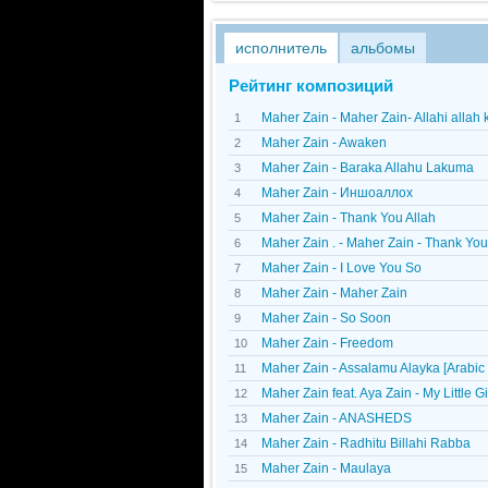
исполнитель
альбомы
Рейтинг композиций
Maher Zain - Maher Zain- Allahi allah 
1
Maher Zain - Awaken
2
Maher Zain - Baraka Allahu Lakuma
3
Maher Zain - Иншоаллох
4
Maher Zain - Thank You Allah
5
Maher Zain . - Maher Zain - Thank You
6
Maher Zain - I Love You So
7
Maher Zain - Maher Zain
8
Maher Zain - So Soon
9
Maher Zain - Freedom
10
Maher Zain - Assalamu Alayka [Arabic 
11
Maher Zain feat. Aya Zain - My Little Gi
12
Maher Zain - ANASHEDS
13
Maher Zain - Radhitu Billahi Rabba
14
Maher Zain - Maulaya
15