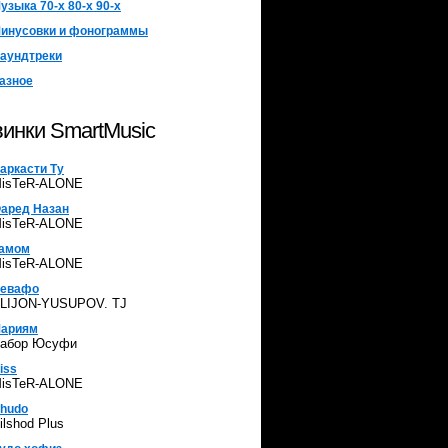
узыка 70-х 80-х 90-х
инусовки и фонограммы
аундтреки
азное
инки SmartMusic
аркасти Ту
isTeR-ALONE
аред Назан
isTeR-ALONE
амом
isTeR-ALONE
евафо
LIJON-YUSUPOV. TJ
ариям
абор Юсуфи
iss
isTeR-ALONE
hudo
ilshod Plus