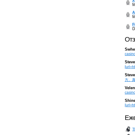
Х
M
А
M
F
D
Отз
Swhe
casino
Steve
[url=h
Steve
方。真棒。
Velen
casino
Shin
[url=ht
Еже
T