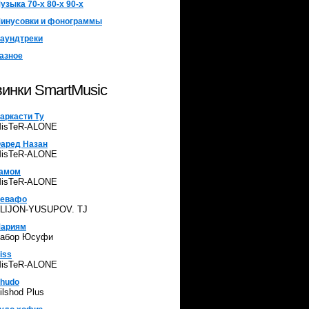
узыка 70-х 80-х 90-х
инусовки и фонограммы
аундтреки
азное
инки SmartMusic
аркасти Ту
isTeR-ALONE
аред Назан
isTeR-ALONE
амом
isTeR-ALONE
евафо
LIJON-YUSUPOV. TJ
ариям
абор Юсуфи
iss
isTeR-ALONE
hudo
ilshod Plus