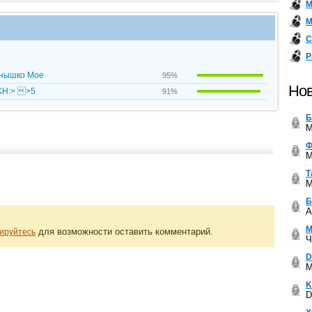
М
М
С
Р
лнышко Мое
95%
Нов
=KH:> >5
91%
Б
M
Ф
M
Т
M
Б
A
М
для возможности оставить комментарий.
ируйтесь
Ч
D
M
K
D