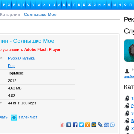
P
Q
R
S
T
U
V
W
X
Y
Z
А
Б
В
Г
Д
Е
Ж
З
И
К
Л
М
Н
О
П
 Катэрлин
- Солнышко Мое
Ре
Ка
лин - Солнышко Мое
о установить
Adobe Flash Player
.
ия:
Русская музыка
Бу
Pop
Н
TopMusic
альб
2012
Кат
4,62 МБ
4:02
Т
о:
44 kHz, 160 kbps
Р
З
ачать
в плейлист
В
У