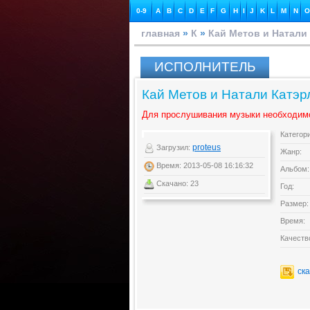
0-9
A
B
C
D
E
F
G
H
I
J
K
L
M
N
O
главная
»
К
»
Кай Метов и Натали
ИСПОЛНИТЕЛЬ
Кай Метов и Натали Катэр
Для прослушивания музыки необходим
Категор
proteus
Загрузил:
Жанр:
Время: 2013-05-08 16:16:32
Альбом:
Скачано: 23
Год:
Размер:
Время:
Качеств
ск