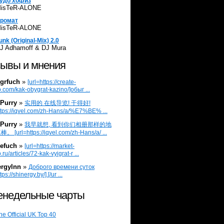
удо хофиз
isTeR-ALONE
ромат
isTeR-ALONE
unk (Original-Mix) 2.0
J Adhamoff & DJ Mura
ывы и мнения
grfuch
»
[url=https://create-
.com/kak-obygrat-kazino/]обыг ...
Purry
»
实用的 在线导览! 干得好!
ttps://iqvel.com/zh-Hans/a/%E7%BE% ...
Purry
»
我早就想, 看到你们相册那样的地
 [url=https://iqvel.com/zh-Hans/a/ ...
efuch
»
[url=https://market-
.ru/articles/72-kak-vyigrat-r ...
ergylnn
»
Доброго времени суток
tps://shinergy.by/].[/ur ...
недельные чарты
he Official UK Top 40