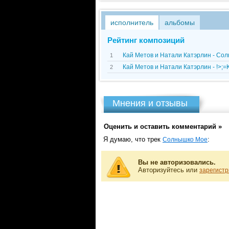
исполнитель
альбомы
Рейтинг композиций
Кай Метов и Натали Катэрлин - Со
1
Кай Метов и Натали Катэрлин - !>;
2
Мнения и отзывы
Оценить и оставить комментарий »
Я думаю, что трек
:
Солнышко Мое
Вы не авторизовались.
Авторизуйтесь или
зарегистр