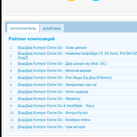
исполнитель
альбомы
Рейтинг композиций
|БарДак| Komyor Doгги Do - Хови динаги
1
|БарДак| Komyor Doгги Do - Намегем бефойда ( ft. Xit Zone, ProЭkt OZ
2
DogZ)
|БарДак| Komyor Doгги Do - Дар шахри ма (feat. DC)
3
|БарДак| Komyor Doгги Do - Мехезм мерам
4
|БарДак| Komyor Doгги Do - Рэп Мада Ёд Дод (ft Baron)
5
|БарДак| Komyor Doгги Do - Зиндагима нагз ку
6
|БарДак| Komyor Doгги Do - Хичи надорм
7
|БарДак| Komyor Doгги Do - Якумбор
8
|БарДак| Komyor Doгги Do & NextStyle - Ток,а
9
|БарДак| Komyor Doгги Do - Интро/Аутро
10
|БарДак| Komyor Doгги Do - Качёвое Introu
11
|БарДак| Komyor Doгги Do - Чум читари
12