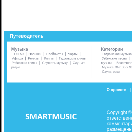
Путеводитель
Музыка
Категории
|
|
|
|
ТОП 50
Новинки
Плейлисты
Чарты
Таджикская музыка
|
|
|
|
|
Афиша
Релизы
Клипы
Таджикские клипы
Узбекские песни
|
|
|
Узбекские клипы
Слушать музыку
Слушать
музыка
Восточна
радио
Музыка 70-х 80-х 9
Саундтреки
|
О проекте
Copyright 
ответствен
комментари
размещены 