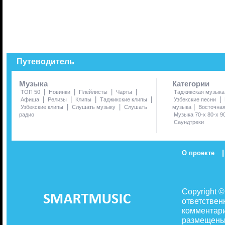
Путеводитель
Музыка
Категории
|
|
|
|
ТОП 50
Новинки
Плейлисты
Чарты
Таджикская музыка
|
|
|
|
|
Афиша
Релизы
Клипы
Таджикские клипы
Узбекские песни
|
|
|
Узбекские клипы
Слушать музыку
Слушать
музыка
Восточна
радио
Музыка 70-х 80-х 9
Саундтреки
|
О проекте
Copyright 
ответствен
комментари
размещены 