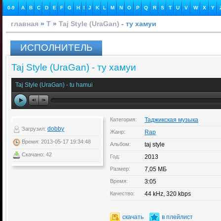
0-9
A
B
C
D
E
F
G
H
I
J
K
L
M
N
O
P
Q
R
S
T
U
V
W
X
Y
главная
»
T
»
Taj Style (UraGan)
- ту хамуи
ИСПОЛНИТЕЛЬ
Taj Style (UraGan) - ту хамуи
Taj Style (UraGan) - tu hamui
Категория:
Таджикская музыка
dobby
Загрузил:
Жанр:
Rap
Время: 2013-05-17 19:34:48
Альбом:
taj style
Скачано: 42
Год:
2013
Размер:
7,05 МБ
Время:
3:05
Качество:
44 kHz, 320 kbps
скачать
в плейлист