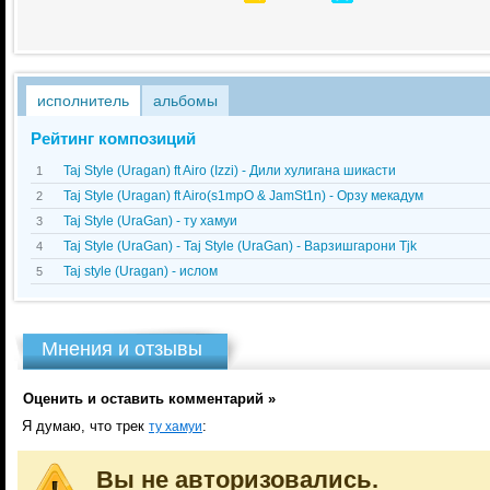
исполнитель
альбомы
Рейтинг композиций
Taj Style (Uragan) ft Airo (Izzi) - Дили хулигана шикасти
1
Taj Style (Uragan) ft Airo(s1mpO & JamSt1n) - Орзу мекадум
2
Taj Style (UraGan) - ту хамуи
3
Taj Style (UraGan) - Taj Style (UraGan) - Варзишгарони Tjk
4
Taj style (Uragan) - ислом
5
Мнения и отзывы
Оценить и оставить комментарий »
Я думаю, что трек
:
ту хамуи
Вы не авторизовались.