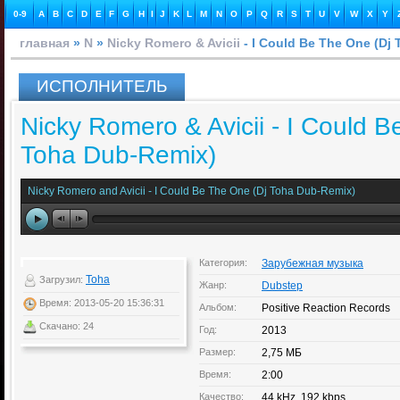
0-9
A
B
C
D
E
F
G
H
I
J
K
L
M
N
O
P
Q
R
S
T
U
V
W
X
Y
главная
»
N
»
Nicky Romero & Avicii
- I Could Be The One (Dj
ИСПОЛНИТЕЛЬ
Nicky Romero & Avicii - I Could B
Toha Dub-Remix)
Nicky Romero and Avicii - I Could Be The One (Dj Toha Dub-Remix)
Категория:
Зарубежная музыка
Toha
Загрузил:
Жанр:
Dubstep
Время: 2013-05-20 15:36:31
Альбом:
Positive Reaction Records
Скачано: 24
Год:
2013
Размер:
2,75 МБ
Время:
2:00
Качество:
44 kHz, 192 kbps