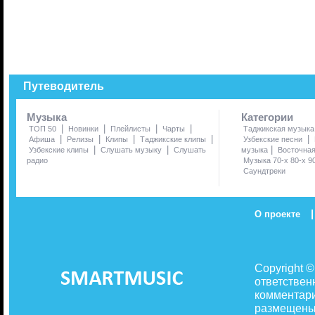
Путеводитель
Музыка
Категории
|
|
|
|
ТОП 50
Новинки
Плейлисты
Чарты
Таджикская музыка
|
|
|
|
|
Афиша
Релизы
Клипы
Таджикские клипы
Узбекские песни
|
|
|
Узбекские клипы
Слушать музыку
Слушать
музыка
Восточна
радио
Музыка 70-х 80-х 9
Саундтреки
|
О проекте
Copyright 
ответствен
комментари
размещены 