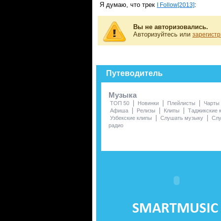
Я думаю, что трек
:
I Follow[2013]
Вы не авторизовались.
Авторизуйтесь или
зарегистр
Путеводитель
Музыка
|
|
|
ТОП 50
Новинки
Плейлисты
Чарты
|
|
|
Афиша
Релизы
Клипы
Таджикские 
|
|
Узбекские клипы
Слушать музыку
Сл
радио