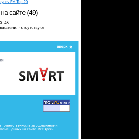
aycev FM Top 20
 на сайте (49)
й: 45
ователи: - отсутствуют
вверх
ия
я
ет ответственность за содержание и
размещенных на сайте. Все треки