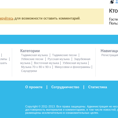
Z
Кто
для возможности оставить комментарий.
ируйтесь
Госте
Польз
Категории
Навигац
|
|
|
Таджикская музыка
Таджикские песни
Регистраци
|
|
|
клипы
Узбекские песни
Русская музыка
Зарубежная
|
|
|
ушать
музыка
Восточная музыка
Узбекская музыка
|
|
Музыка 70-х 80-х 90-х
Минусовки и фонограммы
Саундтреки
|
|
О проекте
Сотрудничество
Статистика
Copyright © 2011-2013. Все права защищены. Администрация не нес
достоверность материалов и комментариев, в том числе новостей, 
размещены исключительно в ознакомительных целях.