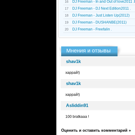
DJ Freeman - In and Out of love2011 
16
DJ Freeman - DJ Next Edition2011 .
17
DJ Freeman - Just Listen Up(2012)
18
DJ Freeman - DUSHANBE(2011)
19
DJ Freeman - Freefalin .
20
Мнения и отзывы
shav1k
харрай!)
shav1k
харрай!)
Asliddin91
100 bratkaaa !
Оценить и оставить комментарий »