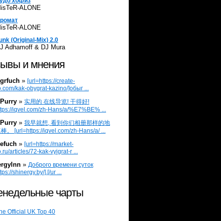
удо хофиз
isTeR-ALONE
ромат
isTeR-ALONE
unk (Original-Mix) 2.0
J Adhamoff & DJ Mura
ывы и мнения
grfuch
»
[url=https://create-
.com/kak-obygrat-kazino/]обыг ...
Purry
»
实用的 在线导览! 干得好!
ttps://iqvel.com/zh-Hans/a/%E7%BE% ...
Purry
»
我早就想, 看到你们相册那样的地
 [url=https://iqvel.com/zh-Hans/a/ ...
efuch
»
[url=https://market-
.ru/articles/72-kak-vyigrat-r ...
ergylnn
»
Доброго времени суток
tps://shinergy.by/].[/ur ...
недельные чарты
he Official UK Top 40