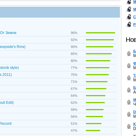
М
М
С
Р
ь От Земли
96%
Нов
92%
Deepside's Rmx)
90%
Б
85%
M
80%
Ф
M
onik style)
77%
a 2011)
75%
Т
M
71%
Б
67%
A
64%
М
ull Edit)
62%
Ч
58%
D
M
56%
 Record
51%
K
D
47%