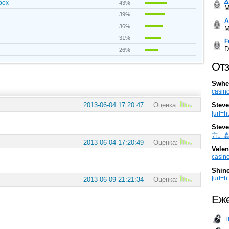
Х
.box
43%
M
39%
А
36%
M
31%
F
D
26%
Отз
Swhe
casino
Steve
2013-06-04 17:20:47
Оценка:
[url=h
Steve
方。真棒。
2013-06-04 17:20:49
Оценка:
Velen
casino
Shin
[url=ht
2013-06-09 21:21:34
Оценка:
Еже
T