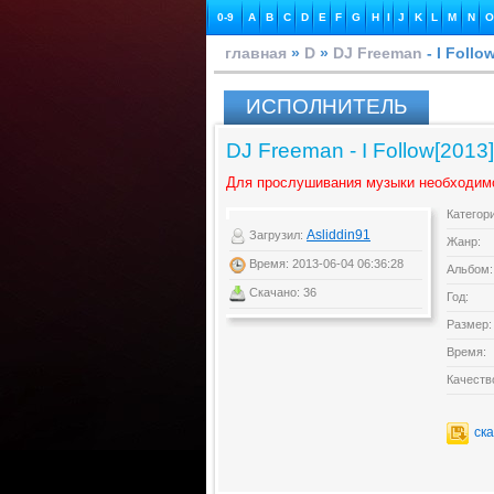
0-9
A
B
C
D
E
F
G
H
I
J
K
L
M
N
O
главная
»
D
»
DJ Freeman
- I Follo
ИСПОЛНИТЕЛЬ
DJ Freeman - I Follow[2013]
Для прослушивания музыки необходим
Категор
Asliddin91
Загрузил:
Жанр:
Время: 2013-06-04 06:36:28
Альбом:
Скачано: 36
Год:
Размер:
Время:
Качеств
ск