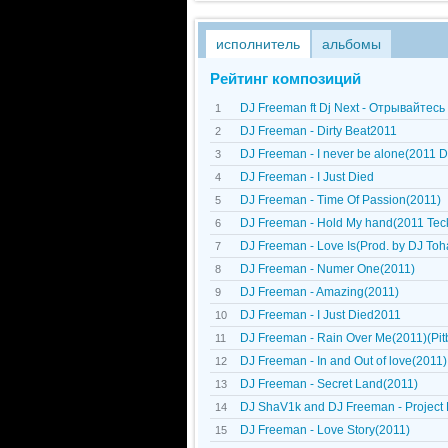
исполнитель
альбомы
Рейтинг композиций
DJ Freeman ft Dj Next - Отрывайтес
1
DJ Freeman - Dirty Beat2011
2
DJ Freeman - I never be alone(2011 
3
DJ Freeman - I Just Died
4
DJ Freeman - Time Of Passion(2011)
5
DJ Freeman - Hold My hand(2011 Teckt
6
DJ Freeman - Love Is(Prod. by DJ Toh
7
DJ Freeman - Numer One(2011)
8
DJ Freeman - Amazing(2011)
9
DJ Freeman - I Just Died2011
10
DJ Freeman - Rain Over Me(2011)(Pitb
11
DJ Freeman - In and Out of love(2011)
12
DJ Freeman - Secret Land(2011)
13
DJ ShaV1k and DJ Freeman - Project
14
DJ Freeman - Love Story(2011)
15