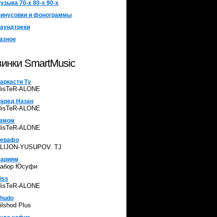
узыка 70-х 80-х 90-х
инусовки и фонограммы
аундтреки
азное
инки SmartMusic
аркасти Ту
isTeR-ALONE
аред Назан
isTeR-ALONE
амом
isTeR-ALONE
евафо
LIJON-YUSUPOV. TJ
ариям
абор Юсуфи
iss
isTeR-ALONE
hudo
ilshod Plus