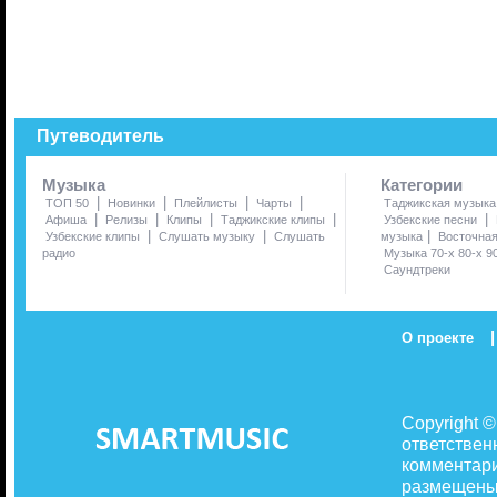
Путеводитель
Музыка
Категории
|
|
|
|
ТОП 50
Новинки
Плейлисты
Чарты
Таджикская музыка
|
|
|
|
|
Афиша
Релизы
Клипы
Таджикские клипы
Узбекские песни
|
|
|
Узбекские клипы
Слушать музыку
Слушать
музыка
Восточна
радио
Музыка 70-х 80-х 9
Саундтреки
|
О проекте
Copyright 
ответствен
комментари
размещены 