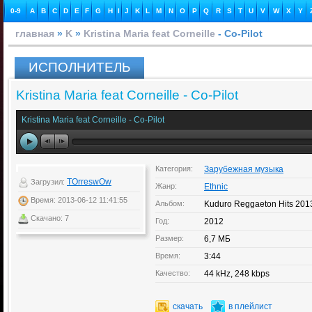
0-9
A
B
C
D
E
F
G
H
I
J
K
L
M
N
O
P
Q
R
S
T
U
V
W
X
Y
главная
»
K
»
Kristina Maria feat Corneille
- Co-Pilot
ИСПОЛНИТЕЛЬ
Kristina Maria feat Corneille - Co-Pilot
Kristina Maria feat Corneille - Co-Pilot
Категория:
Зарубежная музыка
TOrreswOw
Загрузил:
Жанр:
Ethnic
Время: 2013-06-12 11:41:55
Альбом:
Kuduro Reggaeton Hits 201
Скачано: 7
Год:
2012
Размер:
6,7 МБ
Время:
3:44
Качество:
44 kHz, 248 kbps
скачать
в плейлист