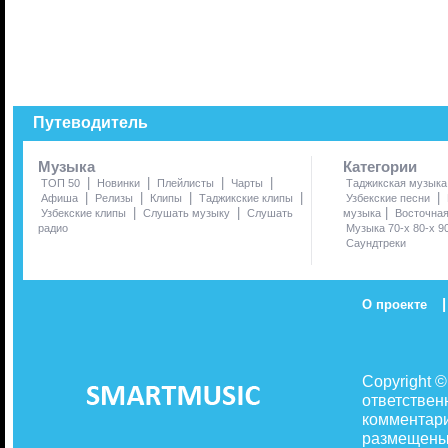
Путеводитель
Музыка
Категории
|
|
|
|
ТОП 50
Новинки
Плейлисты
Чарты
Таджикская музыка
|
|
|
|
|
Афиша
Релизы
Клипы
Таджикские клипы
Узбекские песни
|
|
|
Узбекские клипы
Слушать музыку
Слушать
музыка
Восточна
радио
Музыка 70-х 80-х 9
Саундтреки
|
О проекте
Copyright 
ответствен
комментари
размещены 