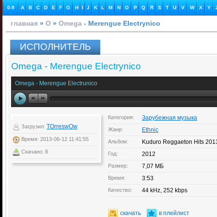
0-9
A
B
C
D
E
F
G
H
I
J
K
L
M
N
O
P
Q
R
S
T
U
V
W
X
Y
главная
»
O
»
Omega
- Merengue Electrуnico
ИСПОЛНИТЕЛЬ
Omega - Merengue Electrуnico
Omega - Merengue Electrunico
Категория:
Зарубежная музыка
TOrreswOw
Загрузил:
Жанр:
Ethnic
Время: 2013-06-12 11:41:55
Альбом:
Kuduro Reggaeton Hits 201
Скачано: 8
Год:
2012
Размер:
7,07 МБ
Время:
3:53
Качество:
44 kHz, 252 kbps
скачать
в плейлист