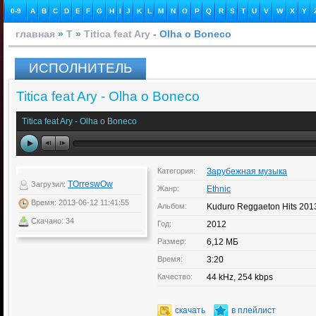
0-9
A
B
C
D
E
F
G
H
I
J
K
L
M
N
O
P
Q
R
S
T
U
V
W
X
Y
главная
»
T
»
Titica feat Ary
- Olha o Boneco
ИСПОЛНИТЕЛЬ
Titica feat Ary - Olha o Boneco
Titica feat Ary - Olha o Boneco
Категория:
Зарубежная музыка
TOrreswOw
Загрузил:
Жанр:
Ethnic
Время: 2013-06-12 11:41:55
Альбом:
Kuduro Reggaeton Hits 201
Скачано: 34
Год:
2012
Размер:
6,12 МБ
Время:
3:20
Качество:
44 kHz, 254 kbps
скачать
в плейлист