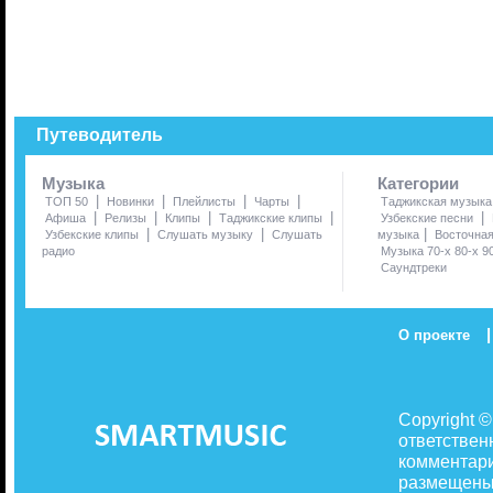
Путеводитель
Музыка
Категории
|
|
|
|
ТОП 50
Новинки
Плейлисты
Чарты
Таджикская музыка
|
|
|
|
|
Афиша
Релизы
Клипы
Таджикские клипы
Узбекские песни
|
|
|
Узбекские клипы
Слушать музыку
Слушать
музыка
Восточна
радио
Музыка 70-х 80-х 9
Саундтреки
|
О проекте
Copyright 
ответствен
комментари
размещены 